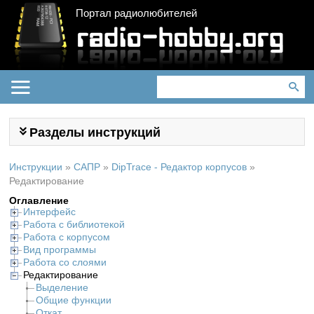
Портал радиолюбителей
Разделы инструкций
Инструкции
»
САПР
»
DipTrace - Редактор корпусов
»
Редактирование
Оглавление
Интерфейс
Работа с библиотекой
Работа с корпусом
Вид программы
Работа со слоями
Редактирование
Выделение
Общие функции
Откат