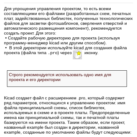
Для упрощения управления проектом, то есть всеми
составляющими его файлами (разработанных схем, печатных
плат, задействованных библиотек, полученных технологических
файлов для засветки фотошаблонов, сверления отверстий и
автоматического размещения компонент), рекомендуется
создать проект. Для этого:
• Создайте рабочую директорию для проекта (используя
программу-менеджер kicad или другим способом).
• В этой директории используйте kicad для создания файла
проекта (файла типа
) через
иконку.
.pro
Строго рекомендуется использовать одно имя для
проекта и его директории
Kicad создает файл с расширением .pro, который содержит
ряд параметров, относящихся к управлению проектом: имя
файла принципиальной схемы, список библиотек,
используемых в схеме и в проекте платы. Предопределенные
имена как принципиальной схемы, так и печатной платы
базируются на имени проекта. Таким образом, если проект,
названный example был создан в директории, названной
example, созданные по умолчанию файлы будут следующими: