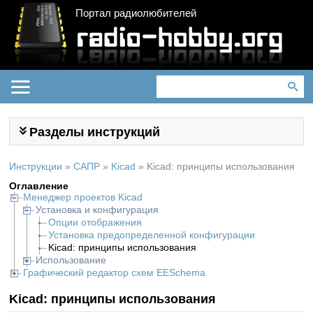
Портал радиолюбителей
Разделы инструкций
Инструкции
»
САПР
»
Kicad
»
Kicad: принципы использования
Оглавление
Менеджер проектов Kicad
Установка и конфигурация
Опции отображения
Установка предопределенной конфигурации
Kicad: принципы использования
Использование
Графический редактор схем EESchema
Kicad: принципы использования