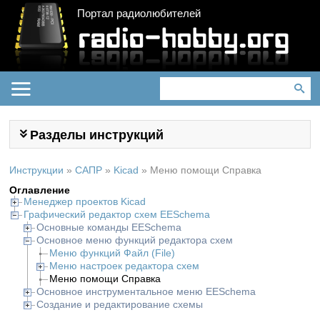
Портал радиолюбителей
Разделы инструкций
Инструкции
»
САПР
»
Kicad
»
Меню помощи Справка
Оглавление
Менеджер проектов Kicad
Графический редактор схем EESchema
Основные команды EESchema
Основное меню функций редактора схем
Меню функций Файл (File)
Меню настроек редактора схем
Меню помощи Справка
Основное инструментальное меню EESchema
Создание и редактирование схемы