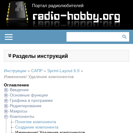
Портал радиолюбителей
Разделы инструкций
Инструкции
»
САПР
»
Sprint-Layout 6.0
»
Изменение/ Удаление компонентов
Оглавление
Введение
Основные функции
Графика в программе
Редактирование
Макросы
Компоненты
Понятие компонента
Создание компонента
Изменение/ Удаление компонентов