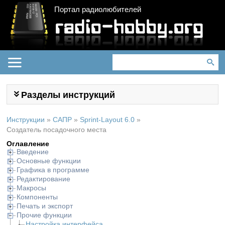
Портал радиолюбителей
Разделы инструкций
Инструкции
»
САПР
»
Sprint-Layout 6.0
»
Создатель посадочного места
Оглавление
Введение
Основные функции
Графика в программе
Редактирование
Макросы
Компоненты
Печать и экспорт
Прочие функции
Настройка интерфейса