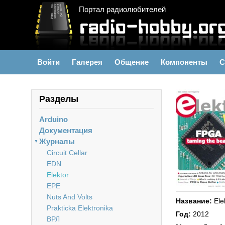
Портал радиолюбителей
Войти
Галерея
Общение
Компоненты
С
Разделы
Arduino
Документация
Журналы
▼
Circuit Cellar
EDN
Elektor
EPE
Nuts And Volts
Название:
Ele
Prakticka Elektronika
Год:
2012
ВРЛ