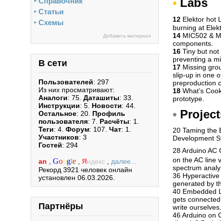
•
Labs
Справочник
►
Статьи
►
12
Elektor hot 
Схемы
►
burning at Elek
14
MIC502 & MA
Добавить материал
components.
16
Tiny but not 
preventing a m
В сети
17
Missing grou
slip-up in one 
Пользователей
: 297
preproduction c
Из них просматривают:
18
What’s Cooki
Аналоги
: 75.
Даташиты
: 33.
prototype.
Инструкции
: 5.
Новости
: 44.
•
Project
Остальное
: 20.
Профиль
пользователя
: 7.
Расчёты
: 1.
Теги
: 4.
Форум
: 107.
Чат
: 1.
20 Taming the B
Участников
: 3
Development S
Гостей
: 294
28 Arduino AC G
on the AC line v
G
o
o
g
l
e
an
,
,
Я
ндекс
,
далее...
spectrum analys
Рекорд 3921 человек онлайн
36 Hyperactive 
установлен 06.03.2026.
generated by th
40 Embedded Li
gets connected 
Партнёры
write ourselves
46 Arduino on 