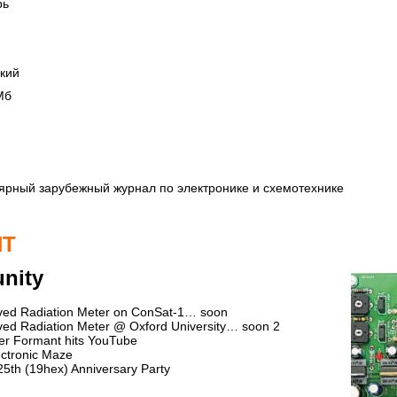
рь
кий
 Mб
улярный зарубежный журнал по электронике и схемотехнике
NT
nity
oved Radiation Meter on ConSat-1… soon
oved Radiation Meter @ Oxford University… soon 2
ter Formant hits YouTube
lectronic Maze
r 25th (19hex) Anniversary Party