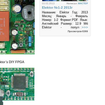
03.02.2013
Написал:
MACTEP
Elektor №1-2 2013г
Название: Elektor Год: 2013
Месяц: Январь - Февраль
Номер: 1-2 Формат:PDF Язык:
Английский Размер: 12.9 Mб
>>>
Elektor - популярный
зарубежный журнал по
Просмотров 6369
электронике и...
ektor’s DIY FPGA
30.11.2013
Написал:
MACTEP
Elektor №12 2013г
Название: Elektor Год: 2013
Месяц: Декабрь Номер: 12
Страниц: 84 Формат:DjVu Язык:
Английский Размер: 5.71 Mб
>>>
Elektor - популярный
зарубежный журнал по
Просмотров 5608
электронике и...