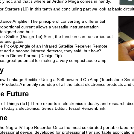
bly not, and that’s where an Arduino Mega comes in handy.
or Starters (10) In this tenth and concluding part we look at basic circui
.
ance Amplifier The principle of converting a differential
roportional current allows a versatile instrumentation
designed and built.
 Shifter (Design Tip) Sure, the function can be carried out
ops and gates.
e Pick-Up Angle of an Infrared Satellite Receiver Remote
st add a second infrared detector, they said, but how?
ier in Dinner Format (Design Tip)
s great potential for making a very compact audio amp.
ry
Low-Leakage Rectifier Using a Self-powered Op Amp (Touchstone Semi
Products A monthly roundup of all the latest electronics products and
he Future
 of Things (IoT) Three experts in electronics industry and research disc
on today’s electronics. Series Editor: Tessel Renzenbrink.
ne
he Nagra IV Tape Recorder Once the most celebrated portable tape rec
fessional device, developed for professional transportable applications