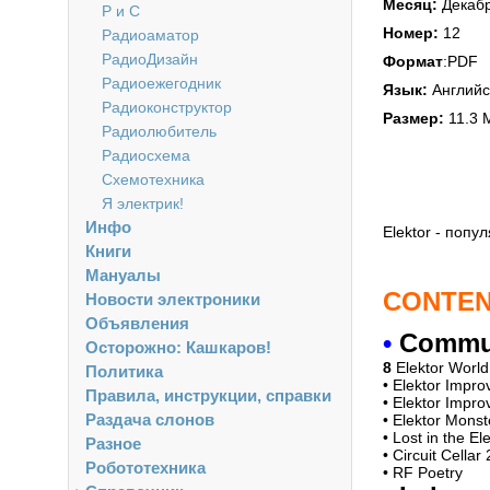
Месяц:
Декаб
Р и С
Номер:
12
Радиоаматор
РадиоДизайн
Формат
:PDF
Радиоежегодник
Язык:
Английс
Радиоконструктор
Размер:
11.3
Радиолюбитель
Радиосхема
Схемотехника
Я электрик!
Инфо
Elektor - поп
Книги
Мануалы
CONTE
Новости электроники
Объявления
•
Commu
Осторожно: Кашкаров!
8
Elektor World
Политика
• Elektor Impr
Правила, инструкции, справки
• Elektor Impr
Раздача слонов
• Elektor Mons
• Lost in the E
Разное
• Circuit Cella
Робототехника
• RF Poetry