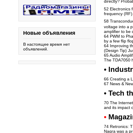
directly? Proba
52 Electronics f
frequency (RF)
58 Transconduct
voltage into a p
amplifier to be 
Новые объявления
64 PWM to Phase
by a few flip fl
В настоящее время нет
64 Improving th
объявлений.
(Design Tip) Ju
65 Audio Amplif
The TDA7050 ha
• Indust
66 Creating a 
67 News & New 
•
Tech t
70 The Internet
and its impact 
•
Magazi
74 Retronics: T
Nagra was a pro