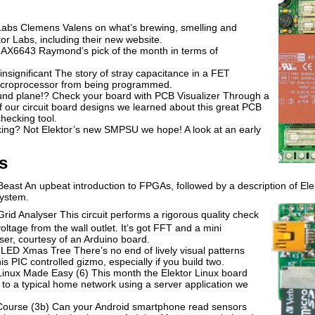
Labs
Clemens Valens on what’s brewing, smelling and
tor Labs, including their new website.
X6643 Raymond’s pick of the month in terms of
insignificant The story of stray capacitance in a FET
icroprocessor from being programmed.
nd plane!? Check your board with PCB Visualizer Through a
of our circuit board designs we learned about this great PCB
hecking tool.
ng? Not Elektor’s new SMPSU we hope! A look at an early
s
east An upbeat introduction to FPGAs, followed by a description of El
ystem.
rid Analyser This circuit performs a rigorous quality check
oltage from the wall outlet. It’s got FFT and a mini
er, courtesy of an Arduino board.
LED Xmas Tree There’s no end of lively visual patterns
is PIC controlled gizmo, especially if you build two.
nux Made Easy (6) This month the Elektor Linux board
to a typical home network using a server application we
.
Course (3b) Can your Android smartphone read sensors