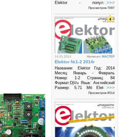
>>>
Elektor - популярный
зарубежный журнал по
Просмотров 7097
электронике и...
4
14.01.2014
Написал:
MACTEP
Elektor №1-2 2014г
Название: Elektor Год: 2014
Месяц: Январь - Февраль
Номер: 1-2 Страниц: 84
Формат:DjVu Язык: Английский
>>>
Размер: 5.71 Mб Elektor -
популярный зарубежный
Просмотров 8514
журнал по...