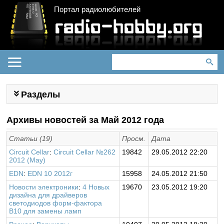
Портал радиолюбителей
Разделы
Архивы новостей за Май 2012 года
Статьи (19)
Просм.
Дата
Circuit Cellar
:
Circuit Cellar №262
19842
29.05.2012 22:20
2012 (May)
EDN
:
EDN 10 2012г
15958
24.05.2012 21:50
Новости электроники
:
4 Новых
19670
23.05.2012 19:20
дизайна для драйверов
светодиодов форм-фактора
B10 для замены ламп