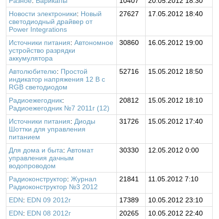
Разное
:
Варикапы
10407
20.05.2012 18:30
Новости электроники
:
Новый
27627
17.05.2012 18:40
светодиодный драйвер от
Power Integrations
Источники питания
:
Автономное
30860
16.05.2012 19:00
устройство разрядки
аккумулятора
Автолюбителю
:
Простой
52716
15.05.2012 18:50
индикатор напряжения 12 В с
RGB светодиодом
Радиоежегодник
:
20812
15.05.2012 18:10
Радиоежегодник №7 2011г (12)
Источники питания
:
Диоды
31726
15.05.2012 17:40
Шоттки для управления
питанием
Для дома и быта
:
Автомат
30330
12.05.2012 0:00
управления дачным
водопроводом
Радиоконструктор
:
Журнал
21841
11.05.2012 7:10
Радиоконструктор №3 2012
EDN
:
EDN 09 2012г
17389
10.05.2012 23:10
EDN
:
EDN 08 2012г
20265
10.05.2012 22:40