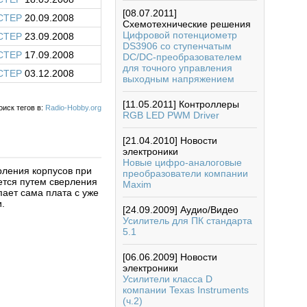
[08.07.2011]
CTEP
20.09.2008
Схемотехнические решения
Цифровой потенциометр
CTEP
23.09.2008
DS3906 со ступенчатым
CTEP
17.09.2008
DC/DC-преобразователем
для точного управления
CTEP
03.12.2008
выходным напряжением
[11.05.2011]
Контроллеры
оиск тегов в:
Radio-Hobby.org
RGB LED PWM Driver
[21.04.2010]
Новости
электроники
Новые цифро-аналоговые
рления корпусов при
преобразователи компании
ется путем сверления
Maxim
ает сама плата с уже
.
[24.09.2009]
Аудио/Видео
Усилитель для ПК стандарта
5.1
[06.06.2009]
Новости
электроники
Усилители класса D
компании Texas Instruments
(ч.2)