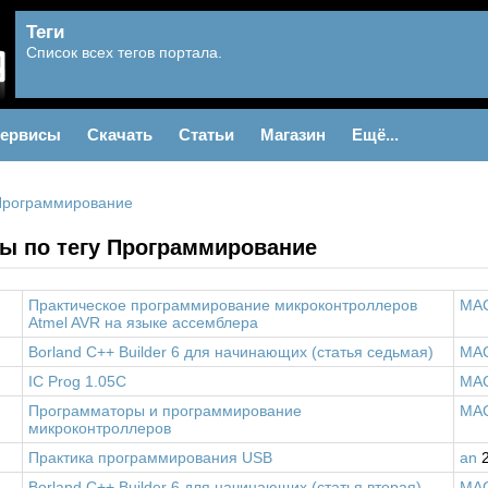
Теги
Список всех тегов портала.
ервисы
Скачать
Статьи
Магазин
Ещё...
Программирование
ы по тегу Программирование
Практическое программирование микроконтроллеров
MA
Atmel AVR на языке ассемблера
Borland C++ Builder 6 для начинающих (статья седьмая)
MA
IC Prog 1.05C
MA
Программаторы и программирование
MA
микроконтроллеров
Практика программирования USB
an
2
Borland C++ Builder 6 для начинающих (статья вторая)
MA