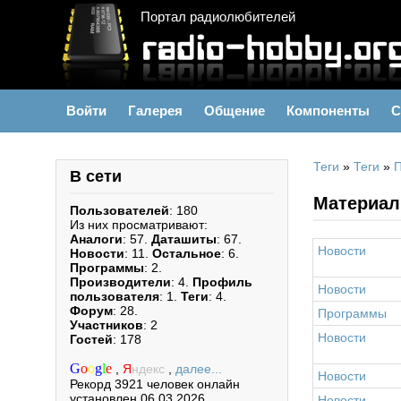
Портал радиолюбителей
Войти
Галерея
Общение
Компоненты
С
Теги
»
Теги
»
В сети
Материал
Пользователей
: 180
Из них просматривают:
Аналоги
: 57.
Даташиты
: 67.
Новости
Новости
: 11.
Остальное
: 6.
Программы
: 2.
Производители
: 4.
Профиль
Новости
пользователя
: 1.
Теги
: 4.
Форум
: 28.
Программы
Участников
: 2
Новости
Гостей
: 178
G
o
o
g
l
e
,
Я
ндекс
,
далее...
Новости
Рекорд 3921 человек онлайн
установлен 06.03.2026.
Новости