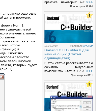
>>>
практике некоторых методов
визуальных компонентов.
Просмотров 32394
 на практике еще одну
4
ей даты и времени.
на форму Form1
о нему дважды левой
такого элемента можно
 богатыми
торые свойства этого
 того, чтобы
18.10.2010
Написал:
MACTEP
ь границы) в
Borland C++ Builder 6 для
ида. Свойство
начинающих (Статья
раскроем свойство
одиннадцатая)
чком левой кнопкой
В этой статье рассказывается о
текста, который будет
событиях визуальных
рис. 1).
>>>
компонентах Статья 1 2 3 4 5 6
7 8 9 10 11 12
Просмотров 41111
5