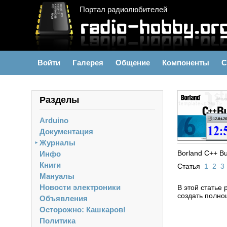
Портал радиолюбителей
Войти
Галерея
Общение
Компоненты
С
Разделы
Arduino
Документация
Журналы
►
Borland C++ B
Инфо
Книги
Статья
1
2
3
Мануалы
Новости электроники
В этой статье 
создать полно
Объявления
Осторожно: Кашкаров!
Политика