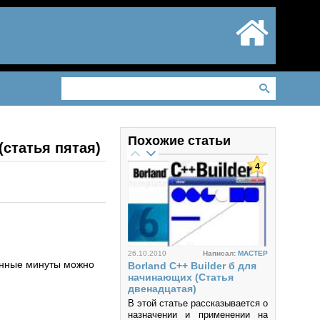
Похожие статьи
(статья пятая)
4
26.10.2010
Написал:
MACTEP
танные минуты можно
Borland C++ Builder б для
начинающих (Статья
двенадцатая)
В этой статье рассказывается о
назначении и применении на