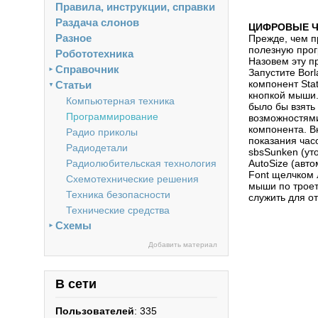
Правила, инструкции, справки
Раздача слонов
ЦИФРОВЫЕ Ч
Разное
Прежде, чем п
полезную прог
Робототехника
Назовем эту 
Справочник
►
Запустите Bor
компонент Stat
Статьи
▼
кнопкой мыши.
Компьютерная техника
было бы взять 
Программирование
возможностями
компонента. В
Радио приколы
показания часо
Радиодетали
sbsSunken (ут
Радиолюбительская технология
AutoSize (авт
Font щелчком 
Схемотехнические решения
мыши по троет
Техника безопасности
служить для о
Технические средства
Схемы
►
Добавить материал
В сети
Пользователей
: 335