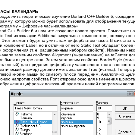
АСЫ КАЛЕНДАРЬ
родолжить теоретическое изучение Borland C++ Builder 6, создадим
рамму, которую можно будет использовать для отображения текущ
программу «Цифровые часы-календарь».
land C++ Builder 6 и начните создание нового проекта. Пoместите 
ic Text из закладки Additional визуальных компонентов, щелкнув п
 Этот элемент будет служить нам циферблатом часов. В качестве 
и компонент Label, но в отличие от него Static Text обладает более
 оформления (т. е. расширенным набором свойств). Изменим неко
начале заменим свойство Alignment (выравнивание) на taCenter для
в были в центре окна. Затем установим свойство BorderStyle (стил
опленный) для придания циферблату часов элегантного внешнего в
оматический размер) должно иметь значение True (истина). Теперь 
левой кнопки мыши по символу плюса перед ним. Аналогично щел
очию напротив свойства Font откроем окно для изменения шрифта 
тображения цифровых показаний времени нашей программы часов (