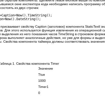
ые скрытые компоненты. Щелкните левой кнопкой мыши по компон
ывшемся окне инспектора кода необходимо написать программу об
 состоять из двух строчек:
>Caption=Now().TimeString();
on=Now().DateString();
присваивает свойству Caption (заголовок) компонента StaticTextl з
ов. Для этого используется функция извлечения из операционной 
 выделения из него показания часов TimeString в строковом форма
ока выполняет аналогичные действия, но уже для формы и выдел
ы. Свойства компонента таймера должны соответствовать значени
Таблица 1. Свойства компонента Timer
Значение
d
Ttue
1000
e
Timer1
0