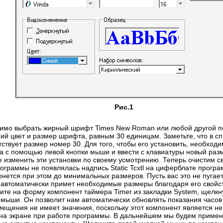
Рис.1
димо выбрать жирный шрифт Times New Roman или любой другой п
ний цвет и размер шрифта, равным 30 единицам. Заметьте, что в с
ствует размер номер 30. Для того, чтобы его установить, необход
 с помощью левой кнопки мыши и ввести с клавиатуры новый раз
е изменить эти установки по своему усмотрению. Теперь очистим св
рограммы не появлялась надпись Static Tcxtl на циферблате прогр
вернется при этом до минимальных размеров. Пусть вас это не пугае
автоматически примет необходимые размеры благодаря его свойст
ите на форму компонент таймера Timer из закладки System, щелкн
 мыши. Он позволит нам автоматически обновлять показания часов 
мещения не имеет значения, поскольку этот компонент является н
на экране при работе программы. В дальнейшем мы будем примен