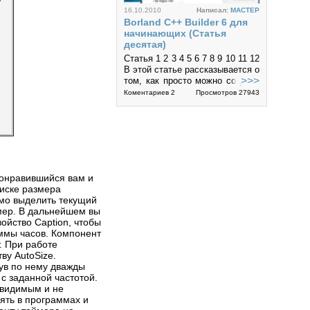
16.10.2010
Написал:
MACTEP
Borland C++ Builder 6 для
начинающих (Статья
десятая)
Статья 1 2 3 4 5 6 7 8 9 10 11 12
В этой статье рассказывается о
>>>
том, как просто можно создать
программу текстового
Коментариев 2
Просмотров 27943
редоктора в среде разработки
Borland C++ Builder 6.
5
онравившийся вам и
писке размера
имо выделить текущий
16.10.2010
Написал:
MACTEP
мер. В дальнейшем вы
Borland C++ Builder 6 для
ойство Caption, чтобы
начинающих (Статья
аммы часов. Компонент
девятая)
т. При работе
Статья 1 2 3 4 5 6 7 8 9 10 11 12
ву AutoSize.
Ранее мы уже применяли
ув по нему дважды
>>>
некоторые компоненты в
с заданной частотой.
создаваемых программах.
Просмотров 22176
евидимым и не
Рассмотрим применение других
ять в программах и
компонентов, которые часто...