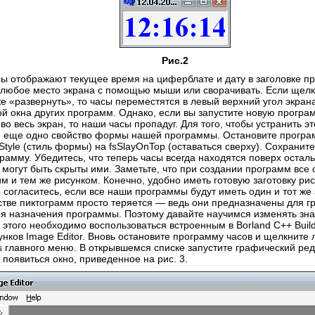
Рис.2
сы отображают текущее время на циферблате и дату в заголовке п
любое место экрана с помощью мыши или сворачивать. Если щелк
 «развернуть», то часы переместятся в левый верхний угол экрана,
ой окна других программ. Однако, если вы запустите новую програ
во весь экран, то наши часы пропадуг. Для того, чтобы устранить эт
 еще одно свойство формы нашей программы. Остановите програ
tyle (стиль формы) на fsSlayOnTop (оставаться сверху). Сохраните
грамму. Убедитесь, что теперь часы всегда находятся поверх остал
 могут быть скрыты ими. Заметьте, что при создании программ все
им и тем же рисунком. Конечно, удобно иметь готовую заготовку ри
 согласитесь, если все наши программы будут иметь один и тот же 
естве пиктограмм просто теряется — ведь они предназначены для г
я назначения программы. Поэтому давайте научимся изменять зна
 этого необходимо воспользоваться встроенным в Borland C++ Buil
унков Image Editor. Вновь остановите программу часов и щелкните
s главного меню. В открывшемся списке запустите графический реда
 появиться окно, приведенное на рис. 3.