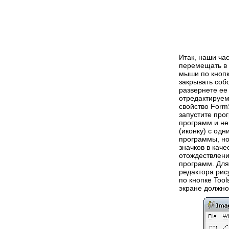
Итак, наши ча
перемещать в 
мыши по кнопке
закрывать соб
развернете ее 
отредактируем
свойство FormS
запустите про
программ и не
(иконку) с одн
программы, но
значков в кач
отождествлени
программ. Для
редактора рис
по кнопке Tool
экране должно