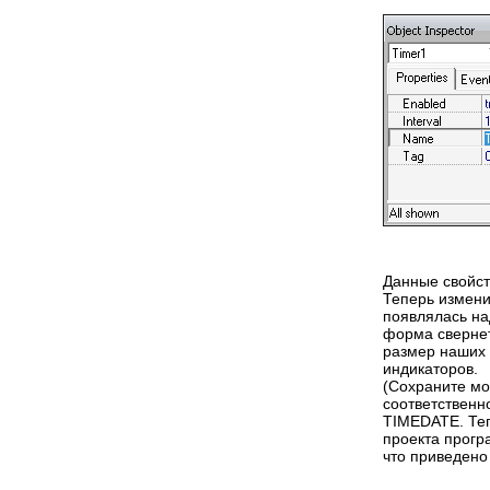
Данные свойст
Теперь измени
появлялась над
форма свернет
размер наших 
индикаторов.
(Сохраните мод
соответственн
TIMEDATE. Теп
проекта прогр
что приведено 