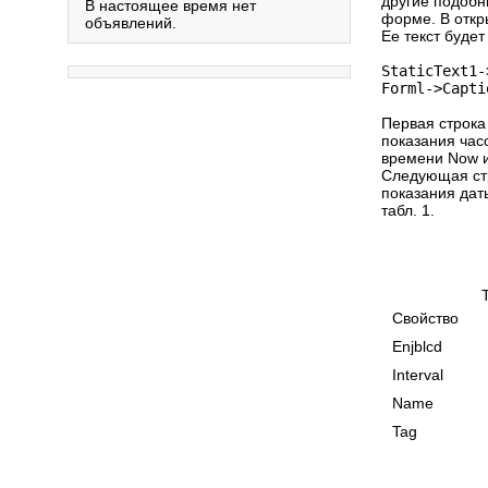
другие подобн
В настоящее время нет
форме. В откр
объявлений.
Ее текст будет
StaticText1-
Forml->Capti
Первая строка 
показания час
времени Now и
Следующая стр
показания дат
табл. 1.
Свойство
Enjblc
Interval
Nam
Tag