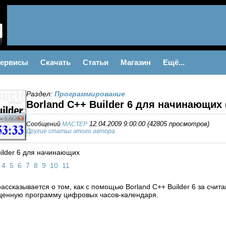
ервисы
Скачать
Статьи
Магазин
Ещё...
Раздел:
Программирование
Borland C++ Builder 6 для начинающих 
Сообщений
MACTEP
12.04.2009 9:00:00
(
42805 просмотров
)
Другие статьи этого автора
uilder 6 для начинающих
4
5
6
7
8
9
10
11
рассказывается о том, как с помощью Borland C++ Builder 6 за счи
ценную программу цифровых часов-календаря.