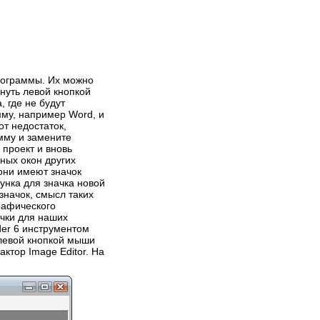
18.09.2008
Написал:
MACTEP
Borland C++ Builder 6 для
начинающих (статья
вторая)
рограммы. Их можно
нуть левой кнопкой
Borland C++ Builder 6 для
 где не будут
начинающих (статья вторая)
мму, например Word, и
>>>
Статья 1 2 3 4 5 6 7 8 9 10 11
от недостаток,
Просмотров 55489
мму и замените
 проект и вновь
5
ьных окон других
 они имеют значок
сунка для значка новой
значок, смысл таких
рафического
чки для наших
der 6 инструментом
 левой кнопкой мыши
17.09.2008
Написал:
MACTEP
ктор Image Editor. На
Borland C++ Builder 6 для
начинающих (статья
первая)
Статья 1 2 3 4 5 6 7 8 9 10 11 В
данной статье рассказывается
>>>
о том, как легко и просто