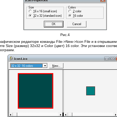
Рис.4
рафическом редакторе команды File->New->Icon File и в открывшемс
ите Size (размер) 32x32 и Color (цвет) 16 color. Эти установки соо
рограмм.