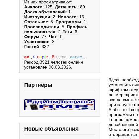
Из них просматривают:
Аналоги
: 125.
Даташиты
: 89.
Доска объявлений
: 1.
Инструкции
: 2.
Новости
: 16.
Остальное
: 5.
Программы
: 1.
Производители
: 5.
Профиль
пользователя
: 7.
Теги
: 6.
Форум
: 77.
Чат
: 1.
Участников
: 3
Гостей
: 332
G
o
o
g
l
e
an
,
,
Я
ндекс
,
далее...
Рекорд 3921 человек онлайн
установлен 06.03.2026.
Здесь необхо
Партнёры
установить си
шрифтом отсут
размер шрифта
всегда сможет
при запуске п
Static Textl с
программы он 
Теперь помест
левой кнопкой
Новые объявления
Место его раз
отображается 