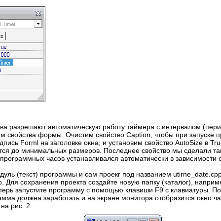
ва разрешают автоматическую работу таймера с интервалом (пери
м свойства формы. Очистим свойство Caption, чтобы при запуске 
пись Forml на заголовке окна, и установим свойство AutoSize в Tru
ся до минимальных размеров. Последнее свойство мы сделали так
программных часов устанавливался автоматически в зависимости 
уль (текст) программы и сам проекг под названием utirne_date.cpp
о. Для сохранения проекта создайте новую папку (каталог), напри
ерь запустите программу с помощью клавиши F9 с клавиатуры. П
амма должна заработать и на экране монитора отобразится окно ча
на рис. 2.