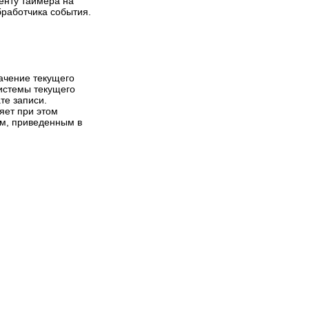
енту таймера на
5
работчика события.
начение текущего
15.10.2010
Написал:
MACTEP
системы текущего
Borland C++ Builder 6 для
те записи.
начинающих (Статья
яет при этом
восьмая)
ям, приведенным в
Статья 1 2 3 4 5 6 7 8 9 10 11 В
этой статье рассказывается об
>>>
основных свойствах
визуальных компонентов.
Просмотров 25911
4
12.04.2009
Написал:
MACTEP
Borland C++ Builder 6 для
начинающих (статья