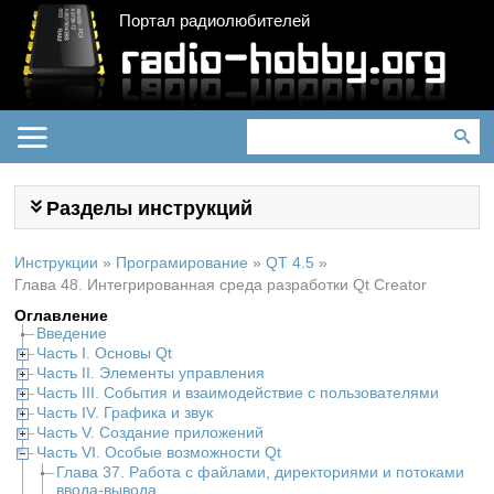
Портал радиолюбителей
Разделы инструкций
Инструкции
»
Програмирование
»
QT 4.5
»
Глава 48. Интегрированная среда разработки Qt Creator
Оглавление
Введение
Часть I. Основы Qt
Часть II. Элементы управления
Часть III. События и взаимодействие с пользователями
Часть IV. Графика и звук
Часть V. Создание приложений
Часть VI. Особые возможности Qt
Глава 37. Работа с файлами, директориями и потоками
ввода-вывода