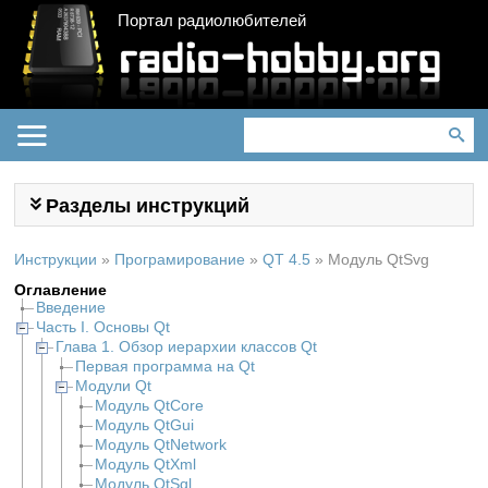
Портал радиолюбителей
Разделы инструкций
Инструкции
»
Програмирование
»
QT 4.5
»
Модуль QtSvg
Оглавление
Введение
Часть I. Основы Qt
Глава 1. Обзор иерархии классов Qt
Первая программа на Qt
Модули Qt
Модуль QtCore
Модуль QtGui
Модуль QtNetwork
Модуль QtXml
Модуль QtSql