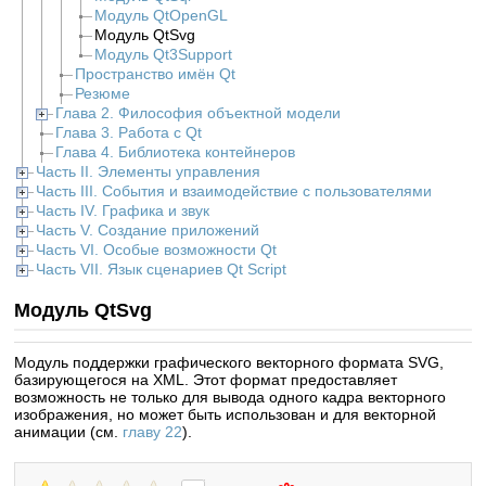
Модуль QtOpenGL
Модуль QtSvg
Модуль Qt3Support
Пространство имён Qt
Резюме
Глава 2. Философия объектной модели
Глава 3. Работа с Qt
Глава 4. Библиотека контейнеров
Часть II. Элементы управления
Часть III. События и взаимодействие с пользователями
Часть IV. Графика и звук
Часть V. Создание приложений
Часть VI. Особые возможности Qt
Часть VII. Язык сценариев Qt Script
Модуль QtSvg
Модуль поддержки графического векторного формата SVG,
базирующегося на XML. Этот формат предоставляет
возможность не только для вывода одного кадра векторного
изображения, но может быть использован и для векторной
анимации (см.
главу 22
).