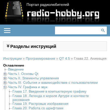
Портал радиолюбителей
Разделы инструкций
Инструкции
»
Програмирование
»
QT 4.5
»
Глава 22. Анимация
Оглавление
Введение
Часть I. Основы Qt
Часть II. Элементы управления
Часть III. События и взаимодействие с пользователями
Часть IV. Графика и звук
Глава 17. Введение в компьютерную графику
Глава 18. Легенда о короле Артуре и контексте
рисования
Глава 19. Растровые изображения
Глава 20. Работа со шрифтами