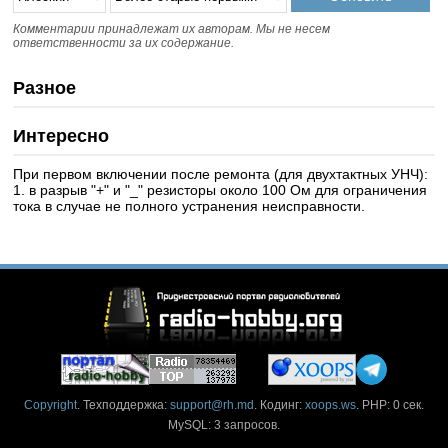
Комментарии принадлежат их авторам. Мы не несем
ответственности за их содержание.
Разное
Интересно
При первом включении после ремонта (для двухтактных УНЧ):
1. в разрыв "+" и "_" резисторы около 100 Ом для ограничения
тока в случае не полного устранения неисправности.
Copyright
. Техподдержка:
support@rh.md
. Кодинг:
xoops.ws
. PHP: 0 сек.
MySQL: 3 запросов.