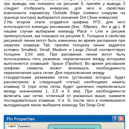
три вывода, как показано на рисунке 5, причём у вывода 3
следует отобразить инверсию, для чего в свойствах
компонента параметру Outside Edge (символ снаружи на
границе контура) выбирается значение Dot (Знак инверсии).
2.На втором этапе создаётся графика УГО, для чего
используются команды рисования (line, Ellipses, Arc и др.). В
нашем случае выбираем команду Place > Line и рисуем
прямоугольник, как показано на рисунке 5. Толщина и свойства
рисуемой линии могут быть изменены во время рисования при
нажатии клавиши Tab, причём толщина линии задаётся
условно Smallest, Small, Medium и Large (Small соответствует
толщине 2,54 мм). При рисовании линии могут быть
использованы пять режимов, переключение между которыми
выполняется клавишей Space (Пробел). Во время рисования
графики символа может возникнуть необходимость
переключения шага сетки. Для переключения между
стандартными режимами сеток (установка которых будет
рассмотрена в следующей статье) необходимо нажать
клавишу G (при этом сетка будет циклично переключаться
между значениями 1, 2,5 и 5 мм). При необходимости
включить шаг сетки, отличный от указанных выше, нажмите
последовательно клавиши V и G, после чего в появившемся
выпадающем меню выберите команду Set Snap Grid.