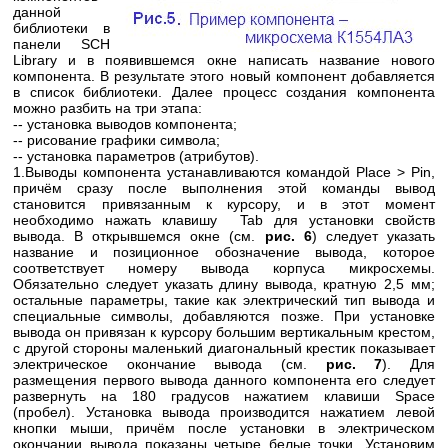
данной
библиотеки в
панели SCH
Library и в появившемся окне написать название нового
компонента. В результате этого новый компонент добавляется
в список библиотеки. Далее процесс создания компонента
можно разбить на три этапа:
-- установка выводов компонента;
-- рисование графики символа;
-- установка параметров (атрибутов).
1.Выводы компонента устанавливаются командой Place > Pin,
причём сразу после выполнения этой команды вывод
становится привязанным к курсору, и в этот момент
необходимо нажать клавишу Tab для установки свойств
вывода. В открывшемся окне (см.
рис. 6
) следует указать
название и позиционное обозначение вывода, которое
соответствует номеру вывода корпуса микросхемы.
Обязательно следует указать длину вывода, кратную 2,5 мм;
остальные параметры, такие как электрический тип вывода и
специальные символы, добавляются позже. При установке
вывода он привязан к курсору большим вертикальным крестом,
с другой стороны маленький диагональный крестик показывает
электрическое окончание вывода (см.
рис. 7
). Для
размещения первого вывода данного компонента его следует
развернуть на 180 градусов нажатием клавиши Space
(пробел). Установка вывода производится нажатием левой
кнопки мыши, причём после установки в электрическом
окончании вывода показаны четыре белые точки. Установим