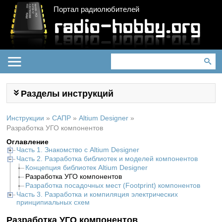
Портал радиолюбителей
Разделы инструкций
Инструкции
»
САПР
»
Altium Designer
»
Разработка УГО компонентов
Оглавление
Часть 1. Знакомство с Altium Designer
Часть 2. Разработка библиотек и моделей компонентов
Концепция библиотек Altium Designer
Разработка УГО компонентов
Разработка посадочных мест (Footprint) компонентов
Часть 3. Разработка и компиляция электрических
принципиальных схем
Разработка УГО компонентов