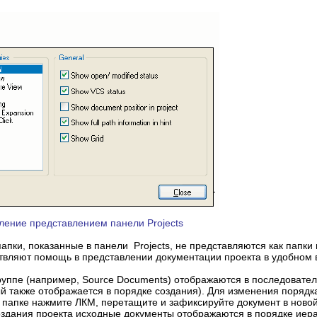
вление представлением панели Projects
папки, показанные в панели Projects, не представляются как папки
твляют помощь в представлении документации проекта в удобном 
руппе (например, Source Documents) отображаются в последовател
ый также отображается в порядке создания). Для изменения порядк
папке нажмите ЛКМ, перетащите и зафиксируйте документ в новой
здания проекта исходные документы отображаются в порядке иера