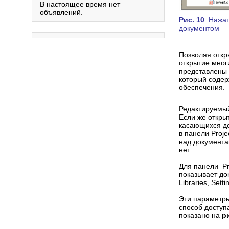
В настоящее время нет
объявлений.
Рис. 10
. Нажа
документом
Позволяя откр
открытие мног
представлены 
который содер
обеспечения.
Редактируемый
Если же откры
касающихся до
в панели Proj
над документа
нет.
Для панели Pr
показывает до
Libraries, Setti
Эти параметры
способ доступ
показано на
р