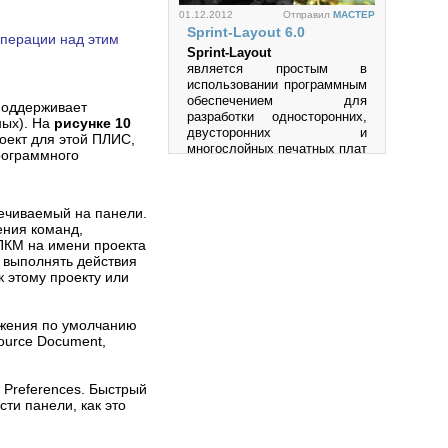
01.12.2012
Отправил
MACTEP
Sprint-Layout 6.0
операции над этим
Sprint-Layout
является простым в
использовании программным
обеспечением для
 поддерживает
Просмотров: 46170
разработки односторонних,
ных). На
рисунке 10
двусторонних и
оект для этой ПЛИС,
многослойных печатных плат
рограммного
(PCB).
Просмотров: 1005900
вечиваемый на панели.
ения команд,
ПКМ на имени проекта
о выполнять действия
к этому проекту или
27.05.2012
Отправил
MACTEP
Multisim
ажения по умолчанию
Multisim-это единственный в
Source Document,
мире эмулятор схем,
который позволяет вам
создавать лучшие продукты
 Preferences. Быстрый
за минимальное время.
ти панели, как это
Просмотров: 534369