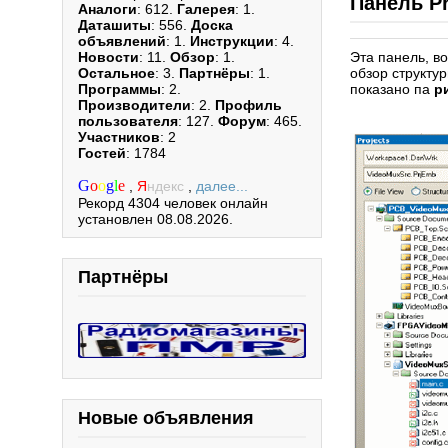
Панель Pr
Аналоги
: 612.
Галерея
: 1.
Даташиты
: 556.
Доска
объявлений
: 1.
Инструкции
: 4.
Новости
: 11.
Обзор
: 1.
Эта панель, во
Остальное
: 3.
Партнёры
: 1.
обзор структу
Программы
: 2.
показано па
р
Производители
: 2.
Профиль
пользователя
: 127.
Форум
: 465.
Участников
: 2
Гостей
: 1784
G
o
o
g
l
e
,
Я
ндекс
,
далее...
Рекорд 4304 человек онлайн
установлен 08.08.2026.
Партнёры
Новые объявления