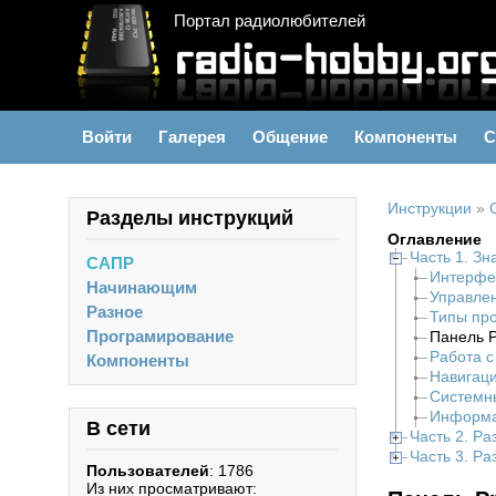
Портал радиолюбителей
Войти
Галерея
Общение
Компоненты
С
Инструкции
»
Разделы инструкций
Оглавление
Часть 1. Зн
САПР
Интерфе
Начинающим
Управле
Разное
Типы про
Програмирование
Панель P
Работа с
Компоненты
Навигаци
Системны
Информац
В сети
Часть 2. Р
Часть 3. Р
Пользователей
: 1786
Из них просматривают: