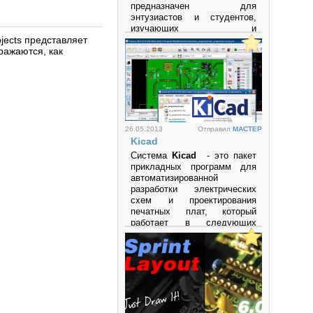
предназначен для
энтузиастов и студентов,
изучающих и
ojects представляет
экспериментирующих с
ражаются, как
аналоговыми и цифровыми
электронными схемами, а
также с
микроконтроллерами.
Программа поддерживает
микроконтроллеры и
микропроцессоры семейств
26.05.2013
Отправил
MACTEP
PIC
,
AVR
,
Arduino
и другие.
Kicad
Просмотров: 27672
Система
Kicad
- это пакет
прикладных программ для
автоматизированной
разработки электрических
схем и проектирования
печатных плат, который
работает в следующих
операционных системах:
• LINUX
• Windows XP
• Mac OS