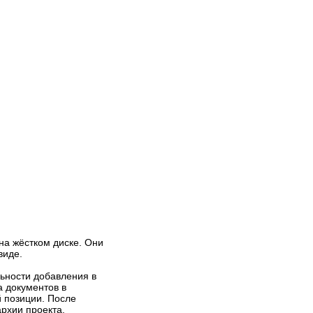
15.11.2011
Отправил
MACTEP
Eagle
Комплексный пакет
программ Cadsoft EAGLE -
незаменимое решение для
разработки печатных плат.
Просмотров: 199315
 на жёстком диске. Они
виде.
ьности добавления в
07.11.2011
Отправил
MACTEP
а документов в
Proteus. Редактор ARES
 позиции. После
ARES
- графический
рхии проекта.