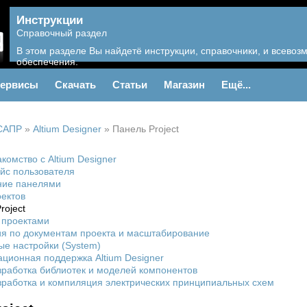
Инструкции
Справочный раздел
В этом разделе Вы найдетё инструкции, справочники, и всево
обеспечения.
ервисы
Скачать
Статьи
Магазин
Ещё...
САПР
»
Altium Designer
»
Панель Project
акомство с Altium Designer
йс пользователя
ние панелями
ектов
roject
 проектами
я по документам проекта и масштабирование
е настройки (System)
ионная поддержка Altium Designer
азработка библиотек и моделей компонентов
азработка и компиляция электрических принципиальных схем