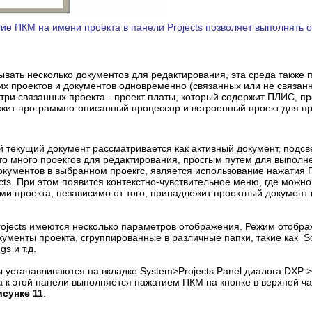
тие ПКМ на имени проекта в панели Projects позволяет выполнять 
ывать несколько документов для редактирования, эта среда также
их проектов и документов одновременно (связанных или не связан
три связанных проекта - проект платы, который содержит ПЛИС, пр
жит программно-описанный процессор и встроенный проект для п
 текущий документ рассматривается как активный документ, подс
то много проекгов для редактирования, просгым путем для выполн
кументов в выбранном проекгс, является использование нажатия 
ects. При этом появится контекстно-чувствительное меню, где можн
ми проекта, независимо от того, принадлежит проектный документ 
ojects имеются несколько параметров отображения. Режим отобр
кументы проекта, сгруппированные в различные папки, такие как 
ngs и т.д.
 устанавливаются на вкладке System>Projects Panel диалога DXP >
а к этой панели выполняется нажатием ПКМ на кнопке в верхней час
исунке 11
.