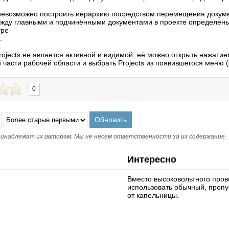
невозможно построить иерархию посредством перемещения докуме
жду главными и подчинёнными документами в проекте определен
уре
.
rojects не является активной и видимой, её можно открыть нажати
 части рабочей области и выбрать Projects из появившегося меню (
0
инадлежат их авторам. Мы не несем ответственности за их содержание.
Интересно
Вместо высоковольтного про
использовать обычный, пропус
от капельницы.