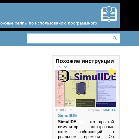
зможные хелпы по использованию программного
Похожие инструкции
12.09.2025
Отправил
MACTEP
SimulIDE
SimulIDE
— это простой
симулятор электронных
схем, работающий в
реальном времени. Он