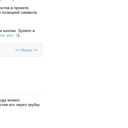
редактор печатных плат со
встроенным менеджером
нтов в проекте.
библиотек и
ы позицией символа
автотрассировщиком
ELECTRA, автоматической
расстановкой компонентов
на печатной плате.
ем кнопки System в
см. рис. 3
).
Просмотров: 343461
<<
Меню
>>
вода можно
тив его через трубку