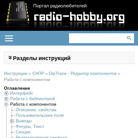
Портал радиолюбителей
Разделы инструкций
Инструкции
»
САПР
»
DipTrace - Редактор компонентов
»
Работа с компонентом
Оглавление
Интерфейс
Работа с библиотекой
Работа с компонентом
Описание, свойства
Пользовательские поля
Выводы
Фигуры, Текст
Секции
Редактирование символа