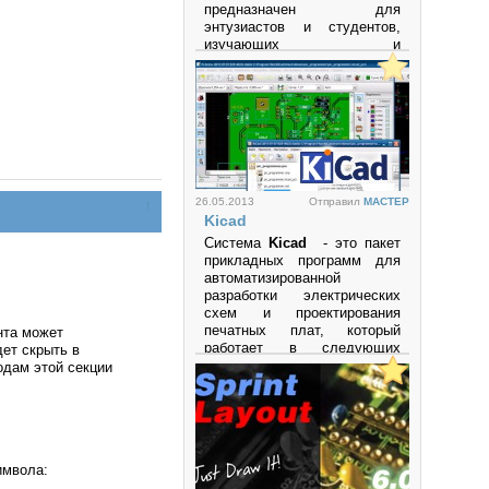
предназначен для
энтузиастов и студентов,
изучающих и
экспериментирующих с
аналоговыми и цифровыми
электронными схемами, а
также с
микроконтроллерами.
Программа поддерживает
микроконтроллеры и
микропроцессоры семейств
26.05.2013
Отправил
MACTEP
t
PIC
,
AVR
,
Arduino
и другие.
Kicad
Просмотров: 27348
Система
Kicad
- это пакет
прикладных программ для
автоматизированной
разработки электрических
схем и проектирования
печатных плат, который
нта может
работает в следующих
дет скрыть в
операционных системах:
одам этой секции
• LINUX
• Windows XP
• Mac OS
имвола: