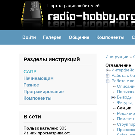
Портал радиолюбителей
Войти
Галерея
Общение
Компоненты
С
Инструкции
»
Разделы инструкций
Оглавление
Интерфейс
САПР
Работа с б
Начинающим
Работа с к
Разное
Описание
Програмирование
Пользова
Выводы
Компоненты
Фигуры, 
Секции
Редакти
В сети
Поменят
Сгруппи
Пользователей
: 303
Привязка
Из них просматривают: