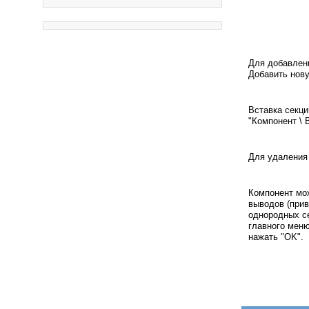
Для добавлени
Добавить нов
Вставка секц
"Компонент \ 
Для удаления 
Компонент мо
выводов (прив
однородных се
главного меню
нажать "OK".