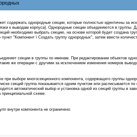
нородных
жет содержать однородные секции, которые полностью идентичны за и
язки к выводам корпуса). Однородные секции объединяются в группы. Д
кций необходимо выбрать секцию, на основе которой будет создана груп
 пункт "Компонент \ Создать группу однородных", затем ввести количест
единяет секции в группы по именам. При редактировании объектов одно
такие же операции с другими за исключением изменения номеров вывод
е при выборе многосекционного компонента, содержащего группы однор
писке секций группа показывается одним пунктом или расписывается по
одится автоматический выбор и установка одной из секций группы в зав
 принципиальной схеме.
упп внутри компонента не ограничено.