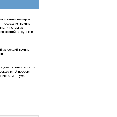
сключением номеров
ля создания группы
па, и потом из
во секций в группе и
15.11.2011
Отправил
MACTEP
Eagle
Комплексный пакет
программ Cadsoft EAGLE -
й из секций группы
незаменимое решение для
ов.
разработки печатных плат.
Просмотров: 199178
одных, в зависимости
 секциям. В первом
исимости от уже
07.11.2011
Отправил
MACTEP
Proteus. Редактор ARES
ARES
- графический