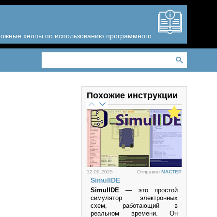
зможные хелпы по использованию программного
Похожие инструкции
12.09.2025
Отправил
MACTEP
SimulIDE
SimulIDE
— это простой
симулятор электронных
схем, работающий в
реальном времени. Он