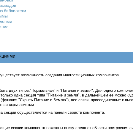
тановки
 выводов
из библиотеки
аммы
слоями
ание
екциями
существует возможность создания многосекционных компонентов.
быть двух типов:"Нормальная" и "Питание и земля". Для одного компоне
только одна секция типа "Питание и земля", в дальнейшем ее можно бу
(функция "Скрыть Питание и Землю"), все связи, присоединенные к выв
иться скрываемыми.
а секции осуществляется на панели свойств компонента.
щие секции компонента показаны внизу слева от области построения с