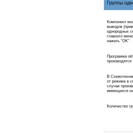
Группы од
Компонент мо
выводов (прив
однородных се
главного меню
нажать "OK".
Программа объ
производятся 
В Схемотехник
от режима в с
случае произв
имеющихся на
Количество гр