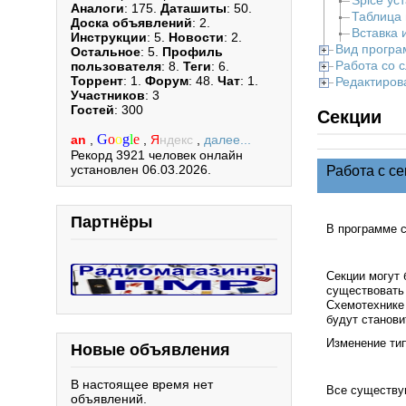
Spice ус
Аналоги
: 175.
Даташиты
: 50.
Таблица
Доска объявлений
: 2.
Вставка 
Инструкции
: 5.
Новости
: 2.
Вид прогр
Остальное
: 5.
Профиль
Работа со 
пользователя
: 8.
Теги
: 6.
Торрент
: 1.
Форум
: 48.
Чат
: 1.
Редактиров
Участников
: 3
Гостей
: 300
Секции
G
o
o
g
l
e
an
,
,
Я
ндекс
,
далее...
Рекорд 3921 человек онлайн
установлен 06.03.2026.
Работа с с
Партнёры
В программе 
Секции могут 
существовать 
Схемотехнике 
будут станов
Изменение тип
Новые объявления
В настоящее время нет
Все существую
объявлений.