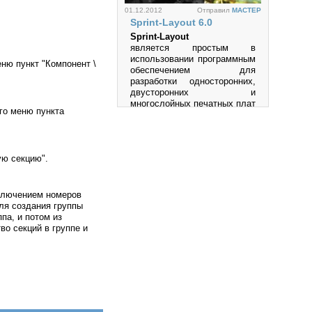
01.12.2012
Отправил
MACTEP
Sprint-Layout 6.0
Sprint-Layout
является простым в
использовании программным
ню пункт "Компонент \
обеспечением для
Просмотров: 45936
разработки односторонних,
двусторонних и
многослойных печатных плат
го меню пункта
(PCB).
Просмотров: 1005433
ую секцию".
сключением номеров
27.05.2012
Отправил
MACTEP
ля создания группы
Multisim
па, и потом из
во секций в группе и
Multisim-это единственный в
мире эмулятор схем,
который позволяет вам
создавать лучшие продукты
за минимальное время.
Просмотров: 534282