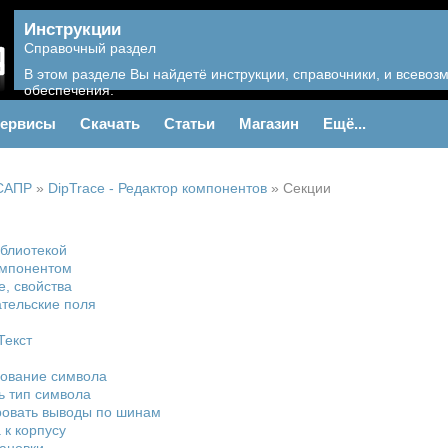
Инструкции
Справочный раздел
В этом разделе Вы найдетё инструкции, справочники, и всево
обеспечения.
ервисы
Скачать
Статьи
Магазин
Ещё...
САПР
»
DipTrace - Редактор компонентов
»
Секции
иблиотекой
омпонентом
, свойства
тельские поля
Текст
рование символа
ь тип символа
ровать выводы по шинам
 к корпусу