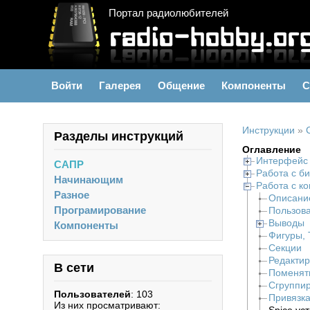
Портал радиолюбителей
Войти
Галерея
Общение
Компоненты
С
Инструкции
»
Разделы инструкций
Оглавление
Интерфейс
САПР
Работа с б
Начинающим
Работа с к
Разное
Описание
Програмирование
Пользова
Выводы
Компоненты
Фигуры, 
Секции
Редакти
В сети
Поменят
Сгруппи
Пользователей
: 103
Привязка
Из них просматривают: