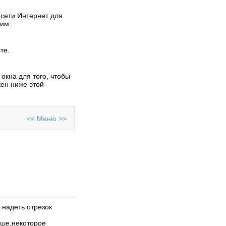
 сети Интернет для
тим.
те.
15.11.2011
Отправил
MACTEP
Eagle
окна для того, чтобы
Комплексный пакет
ен ниже этой
программ Cadsoft EAGLE -
незаменимое решение для
разработки печатных плат.
<<
Меню
>>
Просмотров: 199306
07.11.2011
Отправил
MACTEP
 надеть отрезок
Proteus. Редактор ARES
ARES
- графический
чше,некоторое