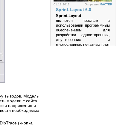
01.12.2012
Отправил
MACTEP
Sprint-Layout 6.0
Sprint-Layout
является простым в
использовании программным
обеспечением для
Просмотров: 46157
разработки односторонних,
двусторонних и
многослойных печатных плат
(PCB).
Просмотров: 1005841
27.05.2012
Отправил
MACTEP
Multisim
ку выводов. Модель
Multisim-это единственный в
ать модели с сайта
мире эмулятор схем,
ники напряжения и
который позволяет вам
 ввести необходимые
создавать лучшие продукты
за минимальное время.
ipTrace (кнопка
Просмотров: 534360