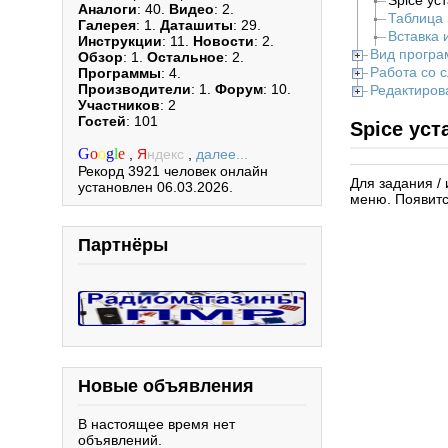
Spice ус
Аналоги
: 40.
Видео
: 2.
Таблица
Галерея
: 1.
Даташиты
: 29.
Вставка 
Инструкции
: 11.
Новости
: 2.
Вид прогр
Обзор
: 1.
Остальное
: 2.
Работа со 
Программы
: 4.
Производители
: 1.
Форум
: 10.
Редактиров
Участников
: 2
Гостей
: 101
Spice уст
G
o
o
g
l
e
,
Я
ндекс
,
далее...
Рекорд 3921 человек онлайн
Для задания /
установлен 06.03.2026.
меню. Появитс
Партнёры
Новые объявления
В настоящее время нет
объявлений.