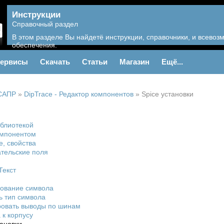
Инструкции
Справочный раздел
В этом разделе Вы найдетё инструкции, справочники, и всево
обеспечения.
ервисы
Скачать
Статьи
Магазин
Ещё...
САПР
»
DipTrace - Редактор компонентов
»
Spice установки
иблиотекой
омпонентом
, свойства
тельские поля
Текст
рование символа
ь тип символа
ровать выводы по шинам
 к корпусу