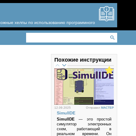
зможные хелпы по использованию программного
Похожие инструкции
12.09.2025
Отправил
MACTEP
SimulIDE
SimulIDE
— это простой
симулятор электронных
схем, работающий в
реальном времени. Он