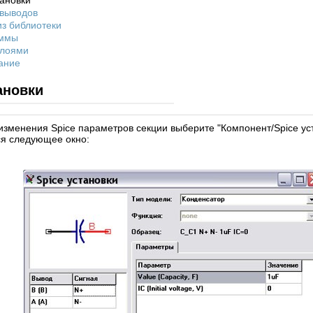
тановки
 выводов
из библиотеки
аммы
слоями
ание
ановки
 изменения Spice параметров секции выберите "Компонент/Spice ус
я следующее окно: