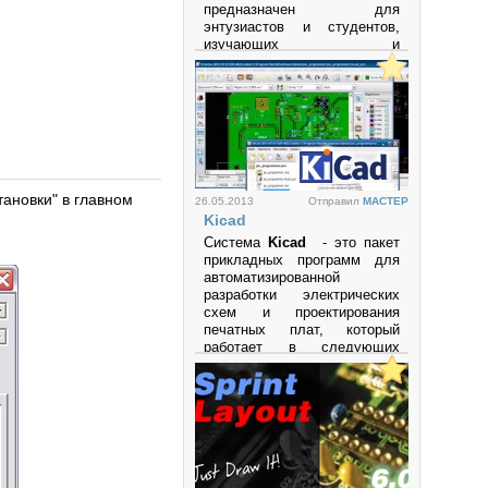
предназначен для
энтузиастов и студентов,
изучающих и
экспериментирующих с
аналоговыми и цифровыми
электронными схемами, а
также с
микроконтроллерами.
Программа поддерживает
микроконтроллеры и
микропроцессоры семейств
тановки" в главном
26.05.2013
Отправил
MACTEP
PIC
,
AVR
,
Arduino
и другие.
Kicad
Просмотров: 27611
Система
Kicad
- это пакет
прикладных программ для
автоматизированной
разработки электрических
схем и проектирования
печатных плат, который
работает в следующих
операционных системах:
• LINUX
• Windows XP
• Mac OS