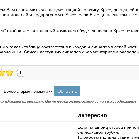
м Вам ознакомиться с документацией по языку Spice, доступной в
ания моделей и подпрограмм в Spice, если Вы еще не знакомы с э
ец" отображает как данный компонент будет записан в Spice нетлис
мо задать таблицу соответствия выводов и сигналов в левой части 
равильным. Список доступных сигналов с комментариями располож
1
инадлежат их авторам. Мы не несем ответственности за их содержание.
Интересно
Если на шприц отсоса припоя
силиконовой трубки.
То работать шприц станет лу