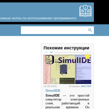
зможные хелпы по использованию программного
Похожие инструкции
12.09.2025
Отправил
MACTEP
SimulIDE
SimulIDE
— это простой
симулятор электронных
схем, работающий в
реальном времени. Он