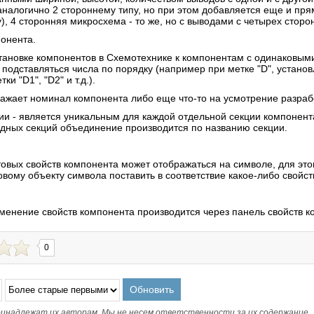
аналогично 2 стороннему типу, но при этом добавляется еще и пря
), 4 сторонняя микросхема - то же, но с выводами с четырех сторо
онента.
становке компонентов в Схемотехнике к компонентам с одинаковым
 подставляться числа по порядку (например при метке "D", устан
ки "D1", "D2" и т.д.).
ражает номинал компонента либо еще что-то на усмотрение разраб
ии - является уникальным для каждой отдельной секции компонент
дных секций объединение производится по названию секции.
товых свойств компонента может отображаться на символе, для эт
овому объекту символа поставить в соответствие какое-либо свойст
зменение свойств компонента производится через панель свойств к
0
инадлежат их авторам. Мы не несем ответственности за их содержание.