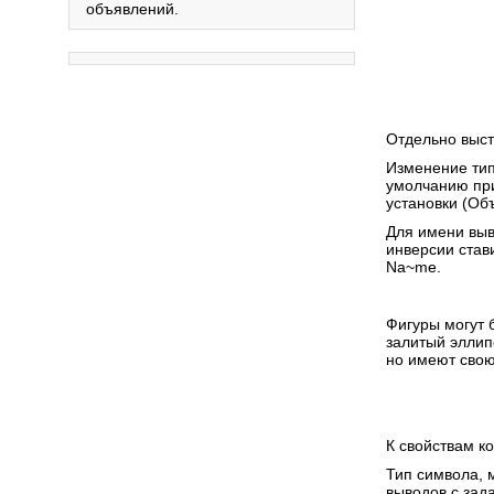
объявлений.
Отдельно выст
Изменение тип
умолчанию п
установки (Об
Для имени выв
инверсии став
Na~me.
Фигуры могут б
залитый эллип
но имеют свою
К свойствам к
Тип символа, 
выводов с зад