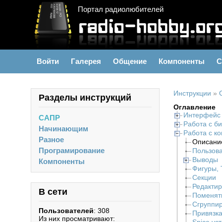
Портал радиолюбителей
Войти
Галерея
Общение
Компоненты
С
Инструкции
»
Разделы инструкций
Оглавление
Интерфейс
САПР
Работа с б
Начинающим
Работа с к
Разное
Описание
Програмирование
Пользова
Выводы
Компоненты
Фигуры, 
Секции
Редакти
В сети
Поменят
Сгруппи
Пользователей
: 308
Привязка
Из них просматривают: