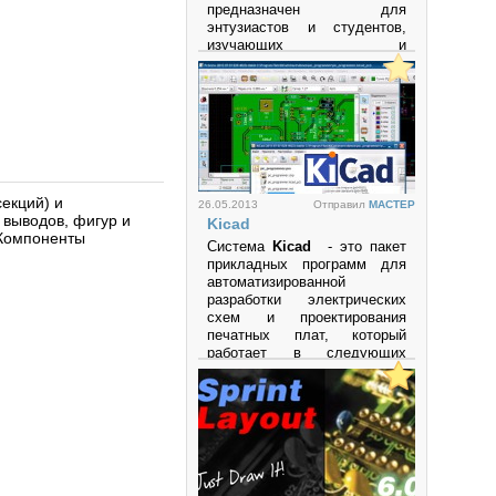
предназначен для
энтузиастов и студентов,
изучающих и
экспериментирующих с
аналоговыми и цифровыми
электронными схемами, а
также с
микроконтроллерами.
Программа поддерживает
микроконтроллеры и
микропроцессоры семейств
секций) и
26.05.2013
Отправил
MACTEP
PIC
,
AVR
,
Arduino
и другие.
 выводов, фигур и
Kicad
. Компоненты
Просмотров: 27330
Система
Kicad
- это пакет
прикладных программ для
автоматизированной
разработки электрических
схем и проектирования
печатных плат, который
работает в следующих
операционных системах:
• LINUX
• Windows XP
• Mac OS