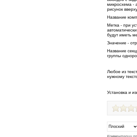
микросхема - 
рисунок вверху
Название комп
Метка - при у
автоматически
будут иметь мет
Значение - от
Название секц
группы одноро
Любое из текс
нужному текст
Установка и и
Комментарии пр