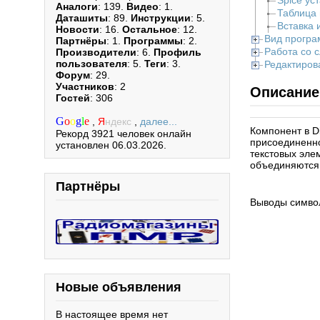
Spice ус
Аналоги
: 139.
Видео
: 1.
Таблица
Даташиты
: 89.
Инструкции
: 5.
Вставка 
Новости
: 16.
Остальное
: 12.
Вид прогр
Партнёры
: 1.
Программы
: 2.
Работа со 
Производители
: 6.
Профиль
пользователя
: 5.
Теги
: 3.
Редактиров
Форум
: 29.
Участников
: 2
Описание
Гостей
: 306
G
o
o
g
l
e
,
Я
ндекс
,
далее...
Компонент в D
Рекорд 3921 человек онлайн
присоединенно
установлен 06.03.2026.
текстовых элем
объединяются в
Партнёры
Выводы символ
Новые объявления
В настоящее время нет