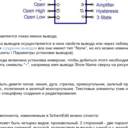
авляется показ имени вывода.
а выводов осуществляется в окне свойств вывода или через таблиц
ри
создании выводов
все они имеют тип "None", но его можно измен
ъекты \ Параметры установки выводов).
ода возможна установка инверсии, чтобы добиться этого необходи
ить символы "~", например имя вывода Show Name сверху на рисун
ыть девяти типов: линия, дуга, стрелка, прямоугольник, залитый п
с, полилиния и залитый многоугольник. Текстовые элементы тоже о
 специфику создания и редактирования.
омпонента, изменяемым в SchemEdit можно отнести:
может быть четырех видов: произвольный; 2 сторонний - две пара
анными шириной, высотой, количеством выводов с одной и с другой