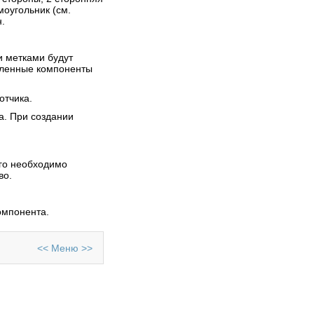
моугольник (см.
н.
и метками будут
овленные компоненты
15.11.2011
Отправил
MACTEP
отчика.
Eagle
Комплексный пакет
а. При создании
программ Cadsoft EAGLE -
незаменимое решение для
разработки печатных плат.
ого необходимо
Просмотров: 199147
во.
омпонента.
<<
Меню
>>
07.11.2011
Отправил
MACTEP
Proteus. Редактор ARES
ARES
- графический