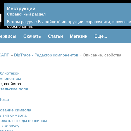
Инструкции
Справочный раздел
В этом разделе Вы найдетё инструкции, справочники, и всево
обеспечения.
ервисы
Скачать
Статьи
Магазин
Ещё...
САПР
»
DipTrace - Редактор компонентов
»
Описание, свойства
иблиотекой
омпонентом
, свойства
тельские поля
Текст
рование символа
ь тип символа
ровать выводы по шинам
 к корпусу