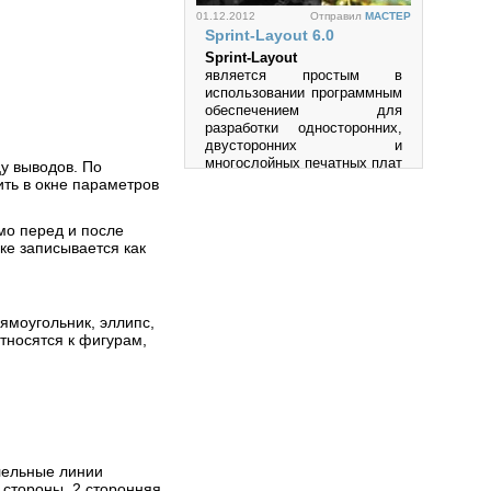
01.12.2012
Отправил
MACTEP
Sprint-Layout 6.0
Sprint-Layout
является простым в
использовании программным
обеспечением для
Просмотров: 45868
разработки односторонних,
двусторонних и
многослойных печатных плат
у выводов. По
(PCB).
ить в окне параметров
Просмотров: 1005385
мо перед и после
ке записывается как
рямоугольник, эллипс,
27.05.2012
Отправил
MACTEP
тносятся к фигурам,
Multisim
Multisim-это единственный в
мире эмулятор схем,
который позволяет вам
создавать лучшие продукты
за минимальное время.
Просмотров: 534263
ллельные линии
 стороны, 2 сторонняя