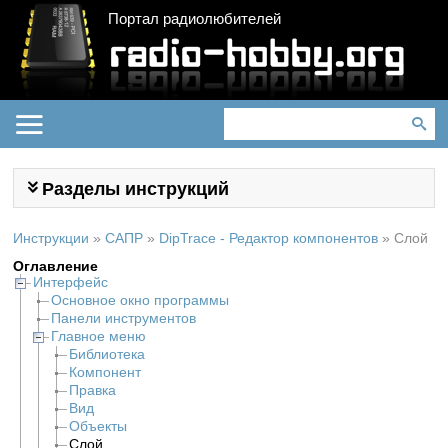
Портал радиолюбителей
Разделы инструкций
Инструкции
»
САПР
»
DipTrace - Редактор компонентов
»
Слой
Оглавление
Интерфейс
Основное окно программы
Панели инструментов
Главное меню
Библиотека
Компонент
Правка
Вид
Объекты
Слой