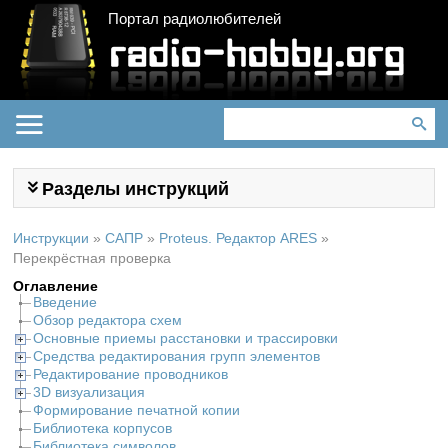
Портал радиолюбителей
Разделы инструкций
Инструкции
»
САПР
»
Proteus. Редактор ARES
»
Перекрёстная проверка
Оглавление
Введение
Обзор редактора схем
Основные приемы расстановки и трассировки
Средства редактирования групп элементов
Редактирование проводников
3D визуализация
Формирование печатной копии
Библиотека корпусов
Библиотека символов