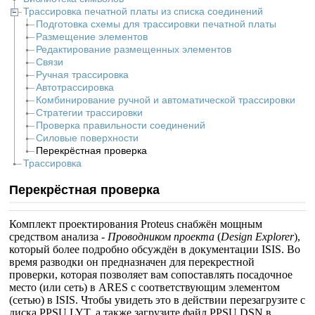
Трассировка печатной платы из списка соединений
Подготовка схемы для трассировки печатной платы
Размещение элементов
Редактирование размещенных элементов
Связи
Ручная трассировка
Автотрассировка
Комбинирование ручной и автоматической трассировки
Стратегии трассировки
Проверка правильности соединений
Силовые поверхности
Перекрёстная проверка
Трассировка
Перекрёстная проверка
Комплект проектирования Proteus снабжён мощным
средством анализа -
Проводником проекта
(
Design Explorer
),
который более подробно обсуждён в документации ISIS. Во
время разводки он предназначен для перекрестной
проверки, которая позволяет вам сопоставлять посадочное
место (или сеть) в ARES с соответствующим элементом
(сетью) в ISIS. Чтобы увидеть это в действии перезагрузите с
диска PPSU.LYT, а также загрузите файл PPSU.DSN в