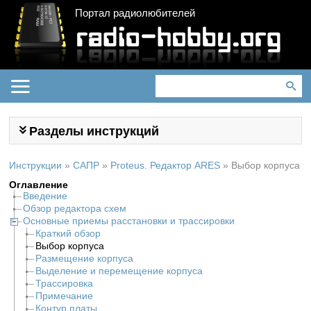
Портал радиолюбителей
Разделы инструкций
Инструкции
»
САПР
»
Proteus. Редактор ARES
»
Выбор корпуса
Оглавление
Введение
Обзор редактора схем
Основные приемы расстановки и трассировки
Краткий обзор
Выбор корпуса
Размещение корпуса
Выделение и перемещение корпуса
Трассировка
Примечание
Контур платы