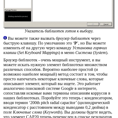
Указатель библиотек готов к выбору.
Вы можете также вызвать
броузер библиотек
через
быструю клавишу. По умолчанию это ‘
P
’, но Вы можете
изменить её на другую через команду
Установка горячих
клавиш
(
Set Keyboard Mappings
) в меню
Система
(
System
).
Броузер библиотек - очень мощный инструмент, и вы
можете искать нужную элемент библиотеки множеством
различных способов. Вероятно наиболее простой (и
возможно наиболее мощный) метод состоит в том, чтобы
просто напечатать некоторые ключевые слова, которые
описывают элемент, который вы ищете. Это работает
аналогично поисковой системе Google в интернете,
сопоставляя искомые вами термины описаниям коррусов в
наших библиотеках. Поробуйте это теперь с конденсатором,
вводя термин ‘200th pitch radial capacitor’ (цилиндрический
конденсатор с расстоянием между выводами 0,2 дюйма) в
поле
Ключевые слова
(
Keywords
). Вы должны будете видеть,
что элемент CAP20 теперь перечислен в списке результатов