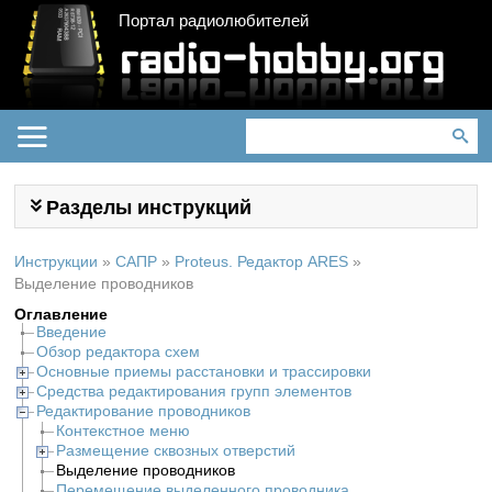
Портал радиолюбителей
Разделы инструкций
Инструкции
»
САПР
»
Proteus. Редактор ARES
»
Выделение проводников
Оглавление
Введение
Обзор редактора схем
Основные приемы расстановки и трассировки
Средства редактирования групп элементов
Редактирование проводников
Контекстное меню
Размещение сквозных отверстий
Выделение проводников
Перемещение выделенного проводника