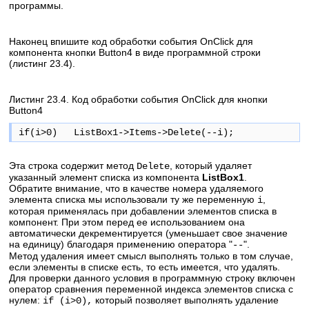
программы.
Наконец впишите код обработки события OnClick для
компонента кнопки Button4 в виде программной строки
(листинг 23.4).
Листинг 23.4. Код обработки события OnClick для кнопки
Button4
if(i>0) ListBox1->Items->Delete(--i);
Эта строка содержит метод
, который удаляет
Delete
указанный элемент списка из компонента
ListBox1
.
Обратите внимание, что в качестве номера удаляемого
элемента списка мы использовали ту же переменную
,
i
которая применялась при добавлении элементов списка в
компонент. При этом перед ее использованием она
автоматически декрементируется (уменьшает свое значение
на единицу) благодаря применению оператора "
".
--
Метод удаления имеет смысл выполнять только в том случае,
если элементы в списке есть, то есть имеется, что удалять.
Для проверки данного условия в программную строку включен
оператор сравнения переменной индекса элементов списка с
нулем:
который позволяет выполнять удаление
if (i>0),