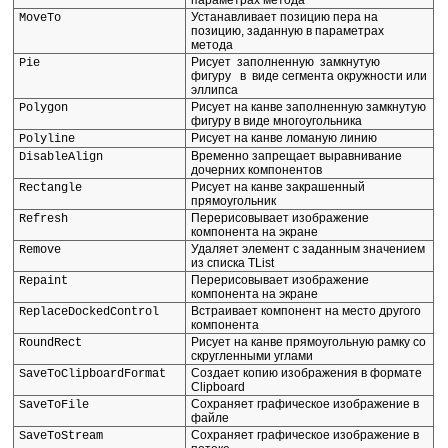
параметрах метода
Устанавливает позицию пера на
MoveTo
позицию, заданную в параметрах
метода
Рисует заполненную замкнутую
Pie
фигуру в виде сегмента окружности или
эллипса
Рисует на канве заполненную замкнутую
Polygon
фигуру в виде многоугольника
Рисует на канве ломаную линию
Polyline
Временно запрещает выравнивание
DisableAlign
дочерних компонентов
Рисует на канве закрашенный
Rectangle
прямоугольник
Перерисовывает изображение
Refresh
компонента на экране
Удаляет элемент с заданным значением
Remove
из списка TList
Перерисовывает изображение
Repaint
компонента на экране
Встраивает компонент на место другого
ReplaceDockedControl
компонента
Рисует на канве прямоугольную рамку со
RoundRect
скругленными углами
Создает копию изображения в формате
SaveToClipboardFormat
Clipboard
Сохраняет графическое изображение в
SaveToFile
файле
Сохраняет графическое изображение в
SaveToStream