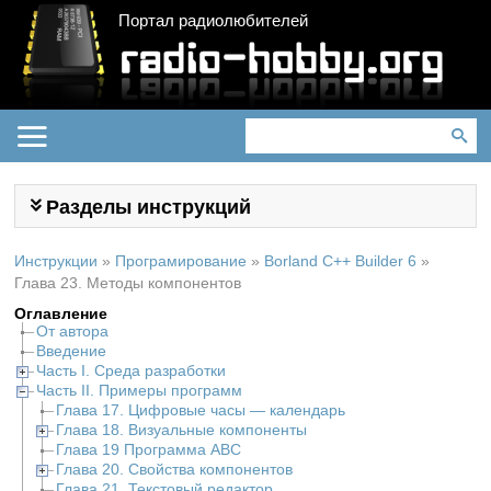
Портал радиолюбителей
Разделы инструкций
Инструкции
»
Програмирование
»
Borland C++ Builder 6
»
Глава 23. Методы компонентов
Оглавление
От автора
Введение
Часть I. Среда разработки
Часть II. Примеры программ
Глава 17. Цифровые часы — календарь
Глава 18. Визуальные компоненты
Глава 19 Программа ABC
Глава 20. Свойства компонентов
Глава 21. Текстовый редактор