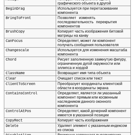
графического объекта в другой
Используется при перетаскивании
BeginDrag
компонента
Позволяет изменять
BringToFront
последовательность перекрытия
компонентов
Копирует часть изображения битовой
BrushCopy
матрицы на канву
Определяет, может ли компонент
CanFocus
получать сообщения пользователя
Используется для изменения масштаба
Changescale
компонента
Рисует заполненную замкнутую фигуру,
Chord
ограниченную дугой окружности или
эллипса и хордой
Возвращает имя типа объекта
ClassName
Очищает список или текст
Clear
Преобразует координаты клиентской
ClientToScreen
области в координаты экрана
Определяет, является ли указанный
ContainsControl
компонент прямым или косвенным
наследником данного оконного
компонента
Определяет, какой дочерний компонент
ControlAtPos
имеется в указанной позиции
Копирует часть изображения
CopyRect
Удаляет элемент с указанным индексом
Delete
из списка