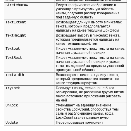
Show
Рисует графическое изображение в
StretchDraw
указанную прямоугольную область
канвы, подгоняя размер изображения
под заданную область
Возвращает длину и высоту в пикселах
TextExtent
текста, который предполагается
написать на канве текущим шрифтом
Возвращает высоту в пикселах текста,
TextHeight
который предполагается написать на
канве текущим шрифтом
Пишет указанную строку текста на канве,
Textout
начиная с указанной позиции
Пишет указанную строку текста на канве,
TextRect
начиная с указанной позиции и усекая
текст, выходящий за пределы указанной
прямоугольной области
Возвращает в пикселах длину текста,
TextWidth
который предполагается написать на
канве текущим шрифтом
Блокирует канву, если она не была
TryLock
блокирована, не разрешая другим нитям
много поточного приложения рисовать
на ней
Уменьшает на единицу значение
Unlock
свойства LockCount, способствуя тем
самым разблокировке канвы, когда
LockCount станет равным нулю
Перерисовывает компонент
Update