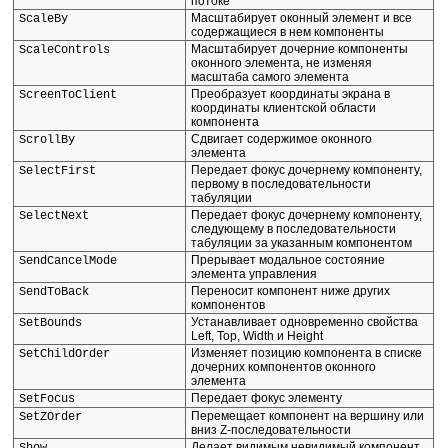
потоке
Масштабирует оконный элемент и все
ScaleBy
содержащиеся в нем компоненты
Масштабирует дочерние компоненты
ScaleControls
оконного элемента, не изменяя
масштаба самого элемента
Преобразует координаты экрана в
ScreenToClient
координаты клиентской области
компонента
Сдвигает содержимое оконного
ScrollBy
элемента
Передает фокус дочернему компоненту,
SelectFirst
первому в последовательности
табуляции
Передает фокус дочернему компоненту,
SelectNext
следующему в последовательности
табуляции за указанным компонентом
Прерывает модальное состояние
SendCancelMode
элемента управления
Переносит компонент ниже других
SendToBack
компонентов
Устанавливает одновременно свойства
SetBounds
Left, Top, Width и Height
Изменяет позицию компонента в списке
SetChildOrder
дочерних компонентов оконного
элемента
Передает фокус элементу
SetFocus
Перемещает компонент на вершину или
SetZOrder
вниз Z-последовательности
Делает видимым невидимый компонент