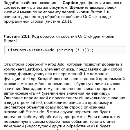
Задайте свойство названия —
Caption
для формы и кнопок в
соответствии с этим же рисунком. Щелкните дважды левой
кнопкой мыши по компоненту первой кнопки Button 1 и
впишите для нее код обработки события OnCIick в виде
программной строки (листинг 23.1).
Листинг 23.1
. Код обработки события OnClick для кнопки
Button1
ListBox1->Items->Add (String (i++)) ;
Эта строка содержит метод
, который позволит добавить в
Add
компонент
ListBox1
элемент списка, представляющий собой
строку, формирующуюся из переменной
с помощью
i
функции
. Каждый раз при вызове данной программной
string
строки с методом
переменная
будет увеличивать свое
Add
i
значение благодаря тому, что после нее вписан оператор
автоинкремента ++ (увеличение значения на единицу).
Описание переменной с присвоением ей начального значения
в виде строки int i=0; необходимо вписать в программу в
инспекторе объектов сразу после строк с описанием
включений #
. В этом случае переменная будет
inciude
доступна любому обработчику программы. Если описать эту
переменную в самом обработчике события, то она станет
локальной (недоступной другим обработчикам) и будет