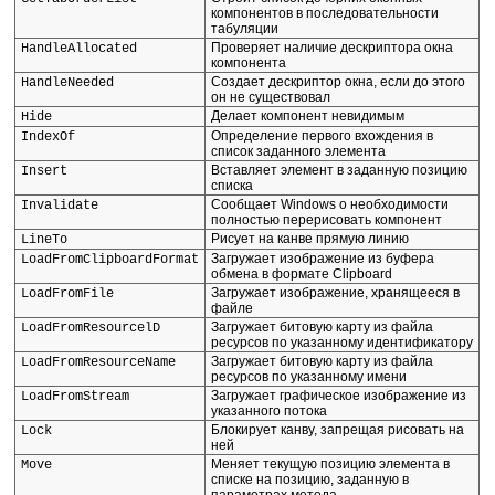
компонентов в последовательности
табуляции
Проверяет наличие дескриптора окна
HandleAllocated
компонента
Создает дескриптор окна, если до этого
HandleNeeded
он не существовал
Делает компонент невидимым
Hide
Определение первого вхождения в
IndexOf
список заданного элемента
Вставляет элемент в заданную позицию
Insert
списка
Сообщает Windows о необходимости
Invalidate
полностью перерисовать компонент
Рисует на канве прямую линию
LineTo
Загружает изображение из буфера
LoadFromClipboardFormat
обмена в формате Clipboard
Загружает изображение, хранящееся в
LoadFromFile
файле
Загружает битовую карту из файла
LoadFromResourcelD
ресурсов по указанному идентификатору
Загружает битовую карту из файла
LoadFromResourceName
ресурсов по указанному имени
Загружает графическое изображение из
LoadFromStream
указанного потока
Блокирует канву, запрещая рисовать на
Lock
ней
Меняет текущую позицию элемента в
Move
списке на позицию, заданную в