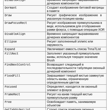
Временно запрещает выравнивание
DisableAlign
дочерних компонентов
Создает изображение битовой матрицы
Dormant
в памяти
Рисует графическое изображение в
Draw
указанную позицию канвы
Рисует изображение прямоугольника в
DrawFocusRect
виде, используемом для отображения
рамки фокуса, с помощью операции XOR
Временно запрещает выравнивание
DisableAlign
дочерних компонентов
Рисует заполненный эллипс или
Ellipse
окружность
Увеличивает емкость списка TnnaTList
Expand
Заполняет указанный прямоугольник
FillRect
канвы, используя текущее значение
Brush
Возвращает следующий в
FindNextControl
последовательности табуляции оконный
дочерний компонент
Закрашивает текущей кистью замкнутую
FloodFill
область канвы, ограниченную
определенным цветом
Определяет, находится ли оконный
Focused
элемент в фокусе
Рисует на канве текущей кистью
FrameRect
прямоугольную рамку
Освобождает память, занимаемую
Free
объектом
Строит список дочерних оконных
GetTabOrderList