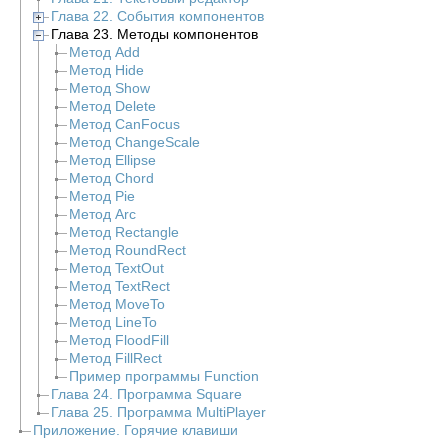
Глава 22. События компонентов
Глава 23. Методы компонентов
Метод Add
Метод Hide
Метод Show
Метод Delete
Метод CanFocus
Метод ChangeScale
Метод Ellipse
Метод Chord
Метод Pie
Метод Arc
Метод Rectangle
Метод RoundRect
Метод TextOut
Метод TextRect
Метод MoveTo
Метод LineTo
Метод FloodFill
Метод FillRect
Пример программы Function
Глава 24. Программа Square
Глава 25. Программа MultiPlayer
Приложение. Горячие клавиши