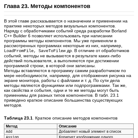
Глава 23. Методы компонентов
В этой главе рассказывается о назначении и применении на
практике некоторых методов визуальных компонентов.
Наряду с обработчиками событий среда разработки Borland
C++ Builder 6 позволяет использовать при написании
программы методы компонентов. Мы уже применяли в
рассмотренных программах некоторые из них, например,
и др. В отличие от обработчиков
LoadFromFile, SaveToFile
событий, методы не вызываются в результате каких-либо
действий пользователя, а выполняются при достижении
программой строки, в которой они записаны.
Методы вставляются в программу самим разработчиком по
мере необходимости, например, для отображения рисунка на
экране монитора, работы с файлами и т. д. По сути дела
методы являются функциями или подпрограммами. Так же,
как свойства и события, одни и те же методы могут быть
применимы для разных типов компонентов. В табл. 23.1
приведено краткое описание большинства существующих
методов.
Таблица 23.1
. Краткое описание методов компонентов
Метод
Описание
Добавляет новый элемент в список
Add
Копирует изображение одного
Assign