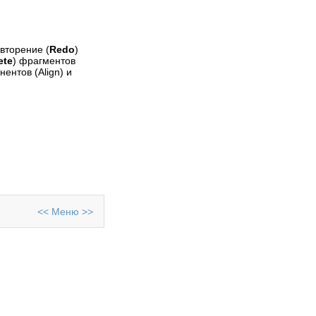
овторение (
Redo
)
ete
) фрагментов
ентов (Align) и
06.10.2011
Отправил
an
QT 4.5
Сегодня практически
невозможно представить
себе приложение, не
обладающее интерфейсом
пользователя. Понятия
Software и GUI (Graphical
User Interface) неразрывно
связаны друг с другом.
Просмотров: 288208
<<
Меню
>>