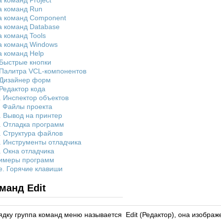
 команд Project
а команд Run
а команд Component
а команд Database
а команд Tools
а команд Windows
а команд Help
 Быстрые кнопки
 Палитра VCL-компонентов
 Дизайнер форм
 Редактор кода
. Инспектор объектов
. Файлы проекта
. Вывод на принтер
. Отладка программ
. Структура файлов
. Инструменты отладчика
. Окна отладчика
Примеры программ
. Горячие клавиши
манд Edit
ядку группа команд меню называется Edit (Редактор), она изобра