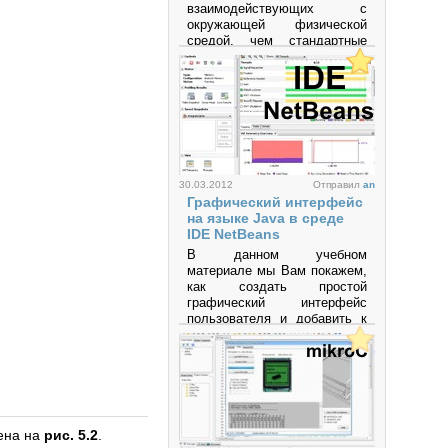
взаимодействующих с
окружающей физической
средой, чем стандартные
персональные компьютеры,
которые фактически не
выходят за рамки
виртуальности. Это
платформа,
предназначенная для
«physical computing» с
открытым программным
кодом, построенная на
30.03.2012
Отправил
an
простой печатной плате с
Графический интерфейс
современной средой для
на языке Java в среде
написания программного
IDE NetBeans
обеспечения.
В данном учебном
материале мы Вам покажем,
Просмотров: 596728
как создать простой
графический интерфейс
пользователя и добавить к
нему несложной
функциональности.
Просмотров: 64694
жена на
рис. 5.2
.