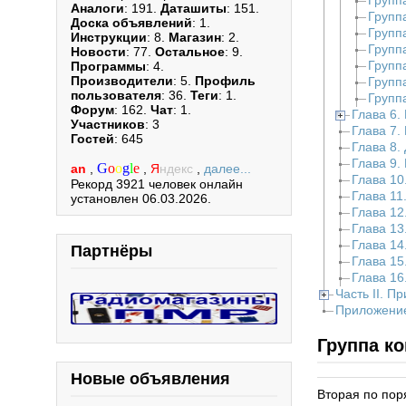
Группа
Аналоги
: 191.
Даташиты
: 151.
Групп
Доска объявлений
: 1.
Групп
Инструкции
: 8.
Магазин
: 2.
Групп
Новости
: 77.
Остальное
: 9.
Групп
Программы
: 4.
Производители
: 5.
Профиль
Групп
пользователя
: 36.
Теги
: 1.
Групп
Форум
: 162.
Чат
: 1.
Глава 6.
Участников
: 3
Глава 7.
Гостей
: 645
Глава 8.
Глава 9.
G
o
o
g
l
e
an
,
,
Я
ндекс
,
далее...
Глава 10
Рекорд 3921 человек онлайн
Глава 11
установлен 06.03.2026.
Глава 12
Глава 13
Глава 14
Партнёры
Глава 15
Глава 16
Часть II. 
Приложение
Группа ко
Новые объявления
Вторая по пор