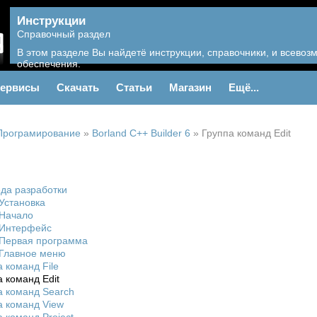
Инструкции
Справочный раздел
В этом разделе Вы найдетё инструкции, справочники, и всево
обеспечения.
ервисы
Скачать
Статьи
Магазин
Ещё...
Програмирование
»
Borland C++ Builder 6
»
Группа команд Edit
еда разработки
 Установка
 Начало
 Интерфейс
 Первая программа
 Главное меню
 команд File
 команд Edit
а команд Search
а команд View