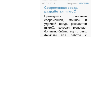
05.03.2012
Отправил
MACTEP
Современная среда
разработки mikroC
Приводится описание
современной, мощной и
удобной среды разработки
mikroC, которая включает
большую библиотеку готовых
функций для работы с
разнообразными
интерфейсами и
устройствами и позволяет
быстро создавать
эффективные программы на
языке высокого уровня Си
для микроконтроллеров
семейств PIC, AVR, MCS-51
и др.
06.12.2011
Отправил
an
Язык программирования
Просмотров: 219952
Python
Python является простым и,
в то же время, мощным
интерпретируемым объектно-
ориентированным языком
программирования.
Просмотров: 457293