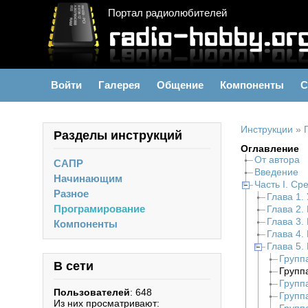
Портал радиолюбителей
Войти
Галерея
Общение
Компоненты
С
Инструкции
»
Разделы инструкций
Оглавление
От автора
САПР
Введение
Начинающим
Часть I. Ср
Разное
Глава 1.
Програмирование
Глава 2.
Глава 3.
Компоненты
Глава 4.
Глава 5.
Группа
В сети
Группа
Групп
Пользователей
: 648
Групп
Из них просматривают: