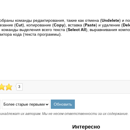
обраны команды редактирования, такие как отмена (
Undelete
) и п
езание (
Cut
), копирование (
Сору
), вставка (
Paste
) и удаление (
Del
е команды выделения всего текста (
Select All
), выравнивания компон
актора кода (текста программы).
3
инадлежат их авторам. Мы не несем ответственности за их содержание.
Интересно