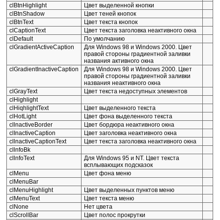
clBtnHighlight
Цвет выделенной кнопки
clBtnShadow
Цвет теней кнопок
clBtnText
Цвет текста кнопок
clCaptionText
Цвет текста заголовка неактивного окна
clDefault
По умолчанию
clGradientActiveCaption
Для Windows 98 и Windows 2000. Цвет
правой стороны градиентной заливки
названия активного окна
clGradientInactiveCaption
Для Windows 98 и Windows 2000. Цвет
правой стороны градиентной заливки
названия неактивного окна
clGrayText
Цвет текста недоступных элементов
clHighlight
clHiqhlightText
Цвет выделенного текста
clHotLight
Цвет фона выделенного текста
cllnactiveBorder
Цвет бордюра неактивного окна
clInactiveCaption
Цвет заголовка неактивного окна
cllnactiveCaptionText
Цвет текста заголовка неактивного окна
cllnfoBk
cllnfoText
Для Windows 95 и NT. Цвет текста
всплывающих подсказок
clMenu
Цвет фона меню
clMenuBar
clMenuHighlight
Цвет выделенных пунктов меню
clMenuText
Цвет текста меню
clNone
Нет цвета
clScrollBar
Цвет полос прокрутки