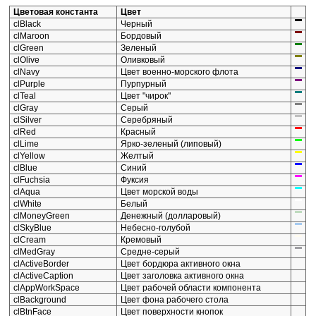
Цветовая константа
Цвет
clBlack
Черный
clMaroon
Бордовый
clGreen
Зеленый
clOlive
Оливковый
clNavy
Цвет военно-морского флота
clPurple
Пурпурный
clTeal
Цвет "чирок"
clGray
Серый
clSilver
Серебряный
clRed
Красный
clLime
Ярко-зеленый (липовый)
clYellow
Желтый
clBlue
Синий
clFuchsia
Фуксия
clAqua
Цвет морской воды
clWhite
Белый
clMoneyGreen
Денежный (долларовый)
clSkyBlue
Небесно-голубой
clCream
Кремовый
clMedGray
Средне-серый
clActiveBorder
Цвет бордюра активного окна
clActiveCaption
Цвет заголовка активного окна
clAppWorkSpace
Цвет рабочей области компонента
clBackground
Цвет фона рабочего стола
clBtnFace
Цвет поверхности кнопок