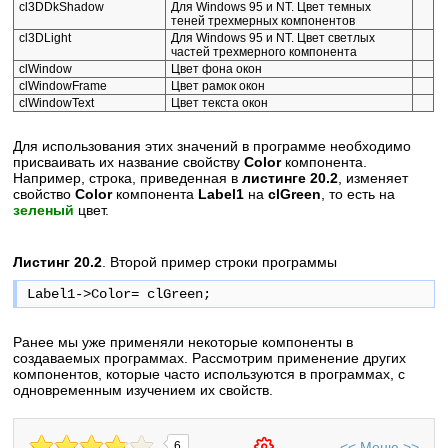
cl3DDkShadow
Для Windows 95 и NT. Цвет темных
теней трехмерных компонентов
cl3DLight
Для Windows 95 и NT. Цвет светлых
частей трехмерного компонента
clWindow
Цвет фона окон
clWindowFrame
Цвет рамок окон
clWindowText
Цвет текста окон
Для использования этих значений в программе необходимо
присваивать их название свойству
Color
компонента.
Например, строка, приведенная в
листинге 20.2
, изменяет
свойство
Color
компонента
Label1
на
clGreen
, то есть на
зеленый
цвет.
Листинг 20.2
. Второй пример строки программы
Label1->Color= clGreen;
Ранее мы уже применяли некоторые компоненты в
создаваемых программах. Рассмотрим применение других
компонентов, которые часто используются в программах, с
одновременным изучением их свойств.
<<
Меню
>>
6