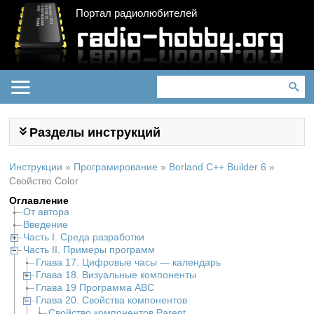
Портал радиолюбителей
Разделы инструкций
Инструкции
»
Програмирование
»
Borland C++ Builder 6
»
Свойство Color
Оглавление
От автора
Введение
Часть I. Среда разработки
Часть II. Примеры программ
Глава 17. Цифровые часы — календарь
Глава 18. Визуальные компоненты
Глава 19 Программа ABC
Глава 20. Свойства компонентов
Свойство компонентов Parent