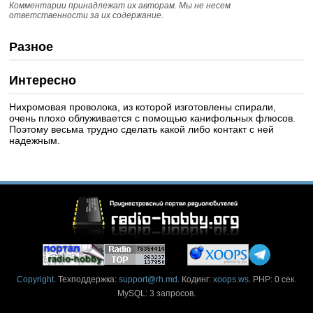
Комментарии принадлежат их авторам. Мы не несем
ответственности за их содержание.
Разное
Интересно
Нихромовая проволока, из которой изготовлены спирали,
очень плохо облуживается с помощью канифольных флюсов.
Поэтому весьма трудно сделать какой либо контакт с ней
надежным.
Copyright
. Техподдержка:
support@rh.md
. Кодинг:
xoops.ws
. PHP: 0 сек.
MySQL: 3 запросов.