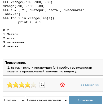
>>> xrange(-10, -100, -30)
xrange(-10, -100, -30)
>>> a = ['У', 'Матери', 'есть', 'маленькая',
'овечка']
>>> for i in xrange(len(a)):
... print i, a[i]
...
0 У
1 Матери
2 есть
3 маленькая
4 овечка
Примечания:
(в том числе и инструкция for) требует возможности
получить произвольный элемент по индексу.
<<
Меню
>>
21