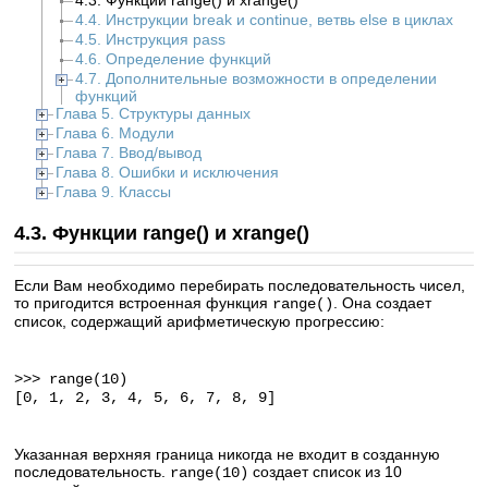
4.3. Функции range() и xrange()
4.4. Инструкции break и continue, ветвь else в циклах
4.5. Инструкция pass
4.6. Определение функций
4.7. Дополнительные возможности в определении
функций
Глава 5. Структуры данных
Глава 6. Модули
Глава 7. Ввод/вывод
Глава 8. Ошибки и исключения
Глава 9. Классы
4.3. Функции range() и xrange()
Если Вам необходимо перебирать последовательность чисел,
то пригодится встроенная функция
. Она создает
range()
список, содержащий арифметическую прогрессию:
>>> range(10)
[0, 1, 2, 3, 4, 5, 6, 7, 8, 9]
Указанная верхняя граница никогда не входит в созданную
последовательность.
создает список из 10
range(10)