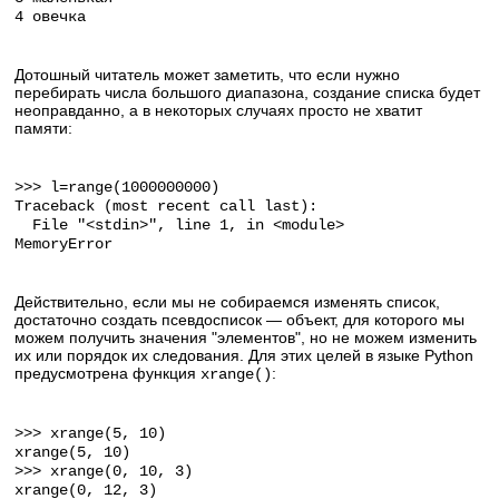
4 овечка
Дотошный читатель может заметить, что если нужно
перебирать числа большого диапазона, создание списка будет
неоправданно, а в некоторых случаях просто не хватит
памяти:
>>> l=range(1000000000)
Traceback (most recent call last):
File "<stdin>", line 1, in <module>
MemoryError
Действительно, если мы не собираемся изменять список,
достаточно создать псевдосписок — объект, для которого мы
можем получить значения "элементов", но не можем изменить
их или порядок их следования. Для этих целей в языке Python
предусмотрена функция
:
xrange()
>>> xrange(5, 10)
xrange(5, 10)
>>> xrange(0, 10, 3)
xrange(0, 12, 3)