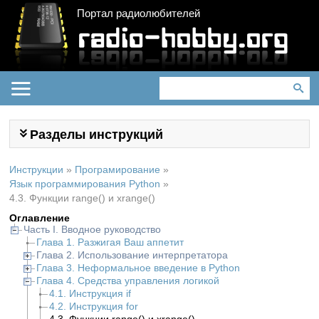
Портал радиолюбителей
Разделы инструкций
Инструкции
»
Програмирование
»
Язык программирования Python
»
4.3. Функции range() и xrange()
Оглавление
Часть I. Вводное руководство
Глава 1. Разжигая Ваш аппетит
Глава 2. Использование интерпретатора
Глава 3. Неформальное введение в Python
Глава 4. Средства управления логикой
4.1. Инструкция if
4.2. Инструкция for