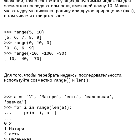
значений, точно соответствующих допустимым индексам для
элементов последовательности, имеющей длину 10. Можно
указать другую нижнюю границу или другое приращение (шаг),
в том числе и отрицательное:
>>> range(5, 10)
[5, 6, 7, 8, 9]
>>> range(0, 10, 3)
[0, 3, 6, 9]
>>> range(-10, -100, -30)
[-10, -40, -70]
Для того, чтобы перебрать индексы последовательности,
используйте совместно
и
:
range()
len()
>>> a = ['У', 'Матери', 'есть', 'маленькая',
'овечка']
>>> for i in range(len(a)):
... print i, a[i]
...
0 У
1 Матери
2 есть
3 маленькая