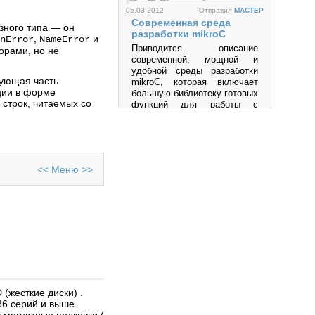
05.03.2012
Отправил
MACTEP
Современная среда
зного типа — он
разработки mikroC
,
и
nError
NameError
Приводится описание
орами, но не
современной, мощной и
удобной среды разработки
вующая часть
mikroC, которая включает
ции в форме
большую библиотеку готовых
 строк, читаемых со
функций для работы с
разнообразными
интерфейсами и
устройствами и позволяет
быстро создавать
эффективные программы на
<<
Меню
>>
языке высокого уровня Си
для микроконтроллеров
семейств PIC, AVR, MCS-51
и др.
06.10.2011
Отправил
an
QT 4.5
Просмотров: 220057
Сегодня практически
невозможно представить
себе приложение, не
обладающее интерфейсом
пользователя. Понятия
Software и GUI (Graphical
(жесткие диски) .
User Interface) неразрывно
86 серий и выше.
связаны друг с другом.