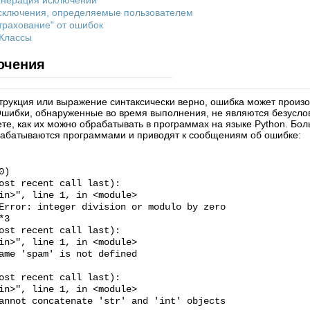
Генерация исключений
Исключения, определяемые пользователем
Страхование" от ошибок
 Классы
ючения
трукция или выражение синтаксически верно, ошибка может произо
шибки, обнаруженные во время выполнения, не являются безусло
ете, как их можно обрабатывать в программах на языке Python. Бо
рабатываются программами и приводят к сообщениям об ошибке:
0)
ost recent call last):
n>", line 1, in <module>
Error: integer division or modulo by zero
*3
ost recent call last):
n>", line 1, in <module>
ame 'spam' is not defined
ost recent call last):
n>", line 1, in <module>
annot concatenate 'str' and 'int' objects