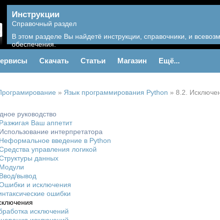
Инструкции
Справочный раздел
В этом разделе Вы найдетё инструкции, справочники, и всево
обеспечения.
ервисы
Скачать
Статьи
Магазин
Ещё...
Програмирование
»
Язык программирования Python
»
8.2. Исключе
одное руководство
 Разжигая Ваш аппетит
 Использование интерпретатора
 Неформальное введение в Python
 Средства управления логикой
 Структуры данных
 Модули
 Ввод/вывод
 Ошибки и исключения
Синтаксические ошибки
Исключения
Обработка исключений