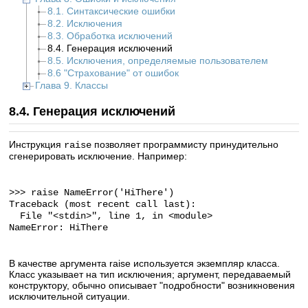
8.1. Синтаксические ошибки
8.2. Исключения
8.3. Обработка исключений
8.4. Генерация исключений
8.5. Исключения, определяемые пользователем
8.6 "Страхование" от ошибок
Глава 9. Классы
8.4. Генерация исключений
Инструкция
позволяет программисту принудительно
raise
сгенерировать исключение. Например:
>>> raise NameError('HiThere')
Traceback (most recent call last):
File "<stdin>", line 1, in <module>
NameError: HiThere
В качестве аргумента raise используется экземпляр класса.
Класс указывает на тип исключения; аргумент, передаваемый
конструктору, обычно описывает "подробности" возникновения
исключительной ситуации.