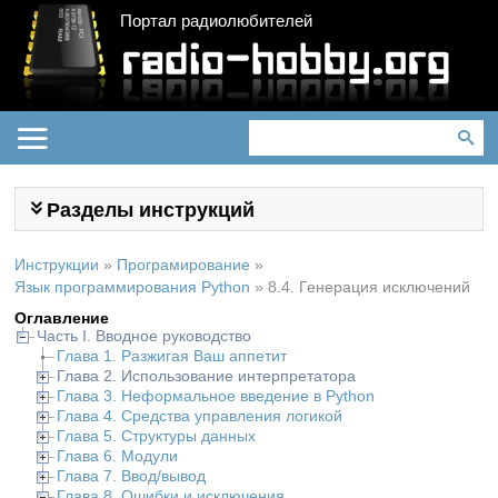
Портал радиолюбителей
Разделы инструкций
Инструкции
»
Програмирование
»
Язык программирования Python
»
8.4. Генерация исключений
Оглавление
Часть I. Вводное руководство
Глава 1. Разжигая Ваш аппетит
Глава 2. Использование интерпретатора
Глава 3. Неформальное введение в Python
Глава 4. Средства управления логикой
Глава 5. Структуры данных
Глава 6. Модули
Глава 7. Ввод/вывод
Глава 8. Ошибки и исключения