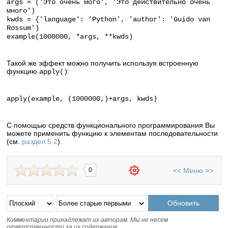
args = ('Это очень мого', 'Это действительно очень
много')
kwds = {'language': 'Python', 'author': 'Guido van
Rossum')
example(1000000, *args, **kwds)
Такой же эффект можно получить используя встроенную
функцию
:
apply()
apply(example, (1000000,)+args, kwds)
С помощью средств функционального программирования Вы
можете применить функцию к элементам последовательности
(см.
раздел 5.2
).
<<
Меню
>>
0
Комментарии принадлежат их авторам. Мы не несем
ответственности за их содержание.