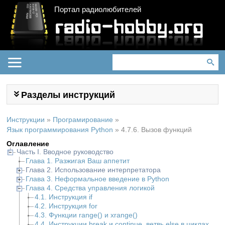
Портал радиолюбителей
Разделы инструкций
Инструкции
»
Програмирование
»
Язык программирования Python
»
4.7.6. Вызов функций
Оглавление
Часть I. Вводное руководство
Глава 1. Разжигая Ваш аппетит
Глава 2. Использование интерпретатора
Глава 3. Неформальное введение в Python
Глава 4. Средства управления логикой
4.1. Инструкция if
4.2. Инструкция for
4.3. Функции range() и xrange()
4.4. Инструкции break и continue, ветвь else в циклах