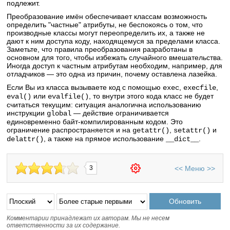
подлежит.
Преобразование имён обеспечивает классам возможность
определить "частные" атрибуты, не беспокоясь о том, что
производные классы могут переопределить их, а также не
дают к ним доступа коду, находящемуся за пределами класса.
Заметьте, что правила преобразования разработаны в
основном для того, чтобы избежать случайного вмешательства.
Иногда доступ к частным атрибутам необходим, например, для
отладчиков — это одна из причин, почему оставлена лазейка.
Если Вы из класса вызываете код с помощью
,
,
exec
execfile
или
, то внутри этого кода класс не будет
eval()
evalfile()
считаться текущим: ситуация аналогична использованию
инструкции
— действие ограничивается
global
единовременно байт-компилированным кодом. Это
ограничение распространяется и на
,
и
getattr()
setattr()
, а также на прямое использование
.
delattr()
__dict__
<<
Меню
>>
3
Комментарии принадлежат их авторам. Мы не несем
ответственности за их содержание.