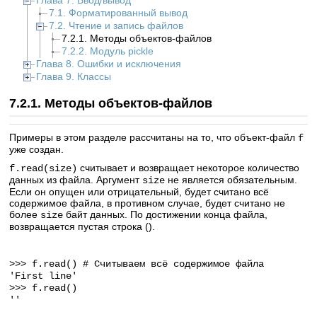
Глава 7. Ввод/вывод
7.1. Форматированный вывод
7.2. Чтение и запись файлов
7.2.1. Методы объектов-файлов
7.2.2. Модуль pickle
Глава 8. Ошибки и исключения
Глава 9. Классы
7.2.1. Методы объектов-файлов
Примеры в этом разделе рассчитаны на то, что объект-файл
f
уже создан.
считывает и возвращает некоторое количество
f.read(size)
данных из файла. Аргумент
не является обязательным.
size
Если он опущен или отрицательный, будет считано всё
содержимое файла, в противном случае, будет считано не
более
байт данных. По достижении конца файла,
size
возвращается пустая строка ().
>>> f.read() # Считываем всё содержимое файла
'First line'
>>> f.read()
''