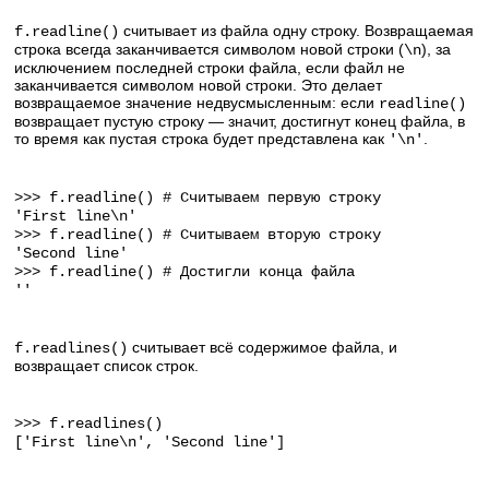
считывает из файла одну строку. Возвращаемая
f.readline()
строка всегда заканчивается символом новой строки (
), за
\n
исключением последней строки файла, если файл не
заканчивается символом новой строки. Это делает
возвращаемое значение недвусмысленным: если
readline()
возвращает пустую строку — значит, достигнут конец файла, в
то время как пустая строка будет представлена как
.
'\n'
>>> f.readline() # Считываем первую строку
'First line\n'
>>> f.readline() # Считываем вторую строку
'Second line'
>>> f.readline() # Достигли конца файла
''
считывает всё содержимое файла, и
f.readlines()
возвращает список строк.
>>> f.readlines()
['First line\n', 'Second line']