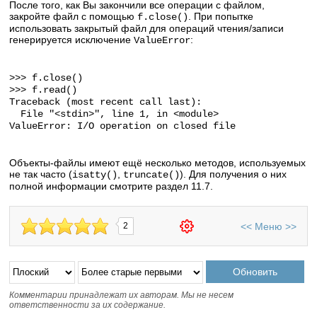
После того, как Вы закончили все операции с файлом,
закройте файл с помощью
. При попытке
f.close()
использовать закрытый файл для операций чтения/записи
генерируется исключение
:
ValueError
>>> f.close()
>>> f.read()
Traceback (most recent call last):
File "<stdin>", line 1, in <module>
ValueError: I/O operation on closed file
Объекты-файлы имеют ещё несколько методов, используемых
не так часто (
,
). Для получения о них
isatty()
truncate()
полной информации смотрите раздел 11.7.
<<
Меню
>>
2
Комментарии принадлежат их авторам. Мы не несем
ответственности за их содержание.