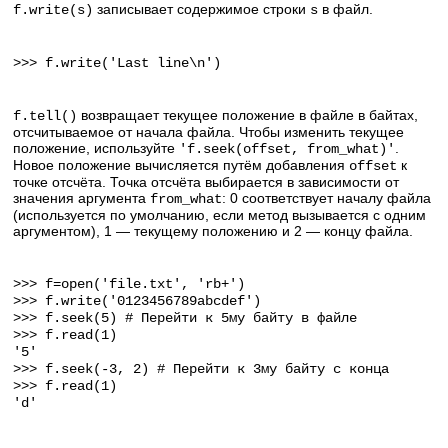
записывает содержимое строки
в файл.
f.write(s)
s
>>> f.write('Last line\n')
возвращает текущее положение в файле в байтах,
f.tell()
отсчитываемое от начала файла. Чтобы изменить текущее
положение, используйте
.
'f.seek(offset, from_what)'
Новое положение вычисляется путём добавления
к
offset
точке отсчёта. Точка отсчёта выбирается в зависимости от
значения аргумента
: 0 соответствует началу файла
from_what
(используется по умолчанию, если метод вызывается с одним
аргументом), 1 — текущему положению и 2 — концу файла.
>>> f=open('file.txt', 'rb+')
>>> f.write('0123456789abcdef')
>>> f.seek(5) # Перейти к 5му байту в файле
>>> f.read(1)
'5'
>>> f.seek(-3, 2) # Перейти к 3му байту с конца
>>> f.read(1)
'd'