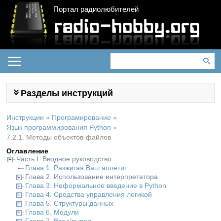
Портал радиолюбителей
Разделы инструкций
Инструкции
»
Програмирование
»
Язык программирования Python
»
7.2.1. Методы объектов-файлов
Оглавление
Часть I. Вводное руководство
Глава 1. Разжигая Ваш аппетит
Глава 2. Использование интерпретатора
Глава 3. Неформальное введение в Python
Глава 4. Средства управления логикой
Глава 5. Структуры данных
Глава 6. Модули