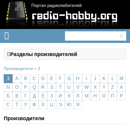
Портал радиолюбителей
Разделы производителей
Производители
»
3
3
A
B
C
D
E
F
G
H
I
J
K
L
M
N
O
P
Q
R
S
T
U
V
W
X
Y
Z
А
Б
В
Г
Д
Е
З
И
К
Л
М
Н
О
П
Р
С
Т
У
Ф
Х
Ц
Э
Ю
Я
Производители