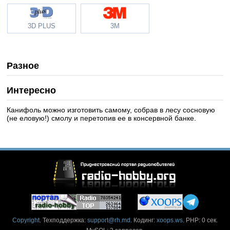
3D PLUS
3M
Разное
Интересно
Канифоль можно изготовить самому, собрав в лесу сосновую
(не еловую!) смолу и перетопив ее в консервной банке.
Copyright
. Техподдержка:
support@rh.md
. Кодинг:
xoops.ws
. PHP: 0 сек.