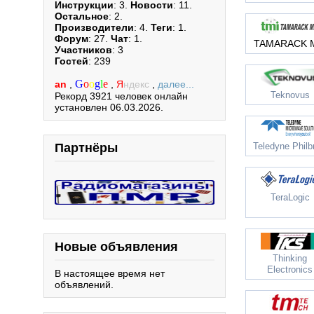
Инструкции
: 3.
Новости
: 11.
Остальное
: 2.
Производители
: 4.
Теги
: 1.
Форум
: 27.
Чат
: 1.
TAMARACK M
Участников
: 3
Гостей
: 239
G
o
o
g
l
e
an
,
,
Я
ндекс
,
далее...
Teknovus
Рекорд 3921 человек онлайн
установлен 06.03.2026.
Партнёры
Teledyne Philb
TeraLogic
Новые объявления
Thinking
Electronics
В настоящее время нет
объявлений.