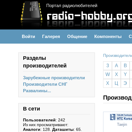
Портал радиолюбителей
Войти
Галерея
Общение
Компоненты
С
Производител
Разделы
производителей
3
A
B
W
X
Y
Зарубежные производители
Х
Ц
Э
Производители СНГ
Развалины...
Производ
В сети
Пользователей
: 242
Из них просматривают:
Taejin
Аналоги
: 128.
Даташиты
: 65.