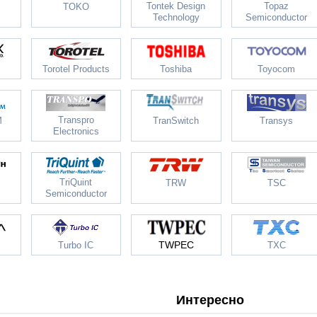
Tontek Design
Topaz
TOKO
Technology
Semiconductor
Torotel Products
Toshiba
Toyocom
Transpro
M
TranSwitch
Transys
Electronics
TriQuint
TRW
TSC
Semiconductor
TWPEC
Turbo IC
TXC
Интересно