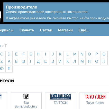
Производители
Список производителей электронных компонентов.
В алфавитном указателе Вы сможете быстро найти производите
ервисы
Скачать
Статьи
Магазин
Ещё...
и
»
T
C
D
E
F
G
H
I
J
K
L
M
N
O
P
Q
Z
А
Б
В
Г
Д
Е
З
И
К
Л
М
Н
О
П
Ю
Я
ители
Tag
TAITRON
Taiyo Yuden
Semiconductors