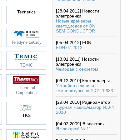
[28.04.2012]
Новости
электроники
Tecnetics
Новые драйверы
светодиодов от ON
SEMICONDUCTOR
Teledyne LeCroy
[05.04.2012]
EDN
EDN 07 2012г
[13.01.2011]
Новости
электроники
TEMIC
Чемодан с секретом
[09.12.2010]
Контроллеры
Устройство записи
Thermtrol
температуры на PIC12F683
Corporation
[29.04.2010]
Радиоаматор
Журнал РадиоАматор №3-4
2010
TKS
[04.02.2009]
Я электрик!
Я электрик! № 11