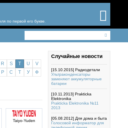
ля по первой его букве.
Случайные новости
R
S
T
U
V
[15.10.2015]
Радиодетали
Р
С
Т
У
Ф
Ультраконденсаторы
заменяют аккумуляторные
батареи
[10.11.2013]
Prakticka
Elektronika
Prakticka Elektronika №11
2013
[05.08.2012]
Для дома и быта
Taiyo-Yuden
Голосовой информатор для
телефонной линии