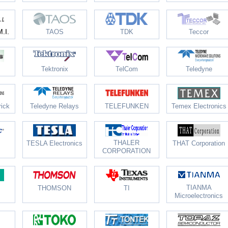
.I.
TAOS
TDK
Teccor
Tektronix
TelCom
Teledyne
rick
Teledyne Relays
TELEFUNKEN
Temex Electronics
THALER
TESLA Electronics
THAT Corporation
CORPORATION
TIANMA
THOMSON
TI
Microelectronics