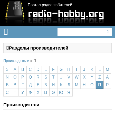
Портал радиолюбителей
Разделы производителей
Производители
»
П
3
A
B
C
D
E
F
G
H
I
J
K
L
M
N
O
P
Q
R
S
T
U
V
W
X
Y
Z
А
Б
В
Г
Д
Е
З
И
К
Л
М
Н
О
П
Р
С
Т
У
Ф
Х
Ц
Э
Ю
Я
Производители