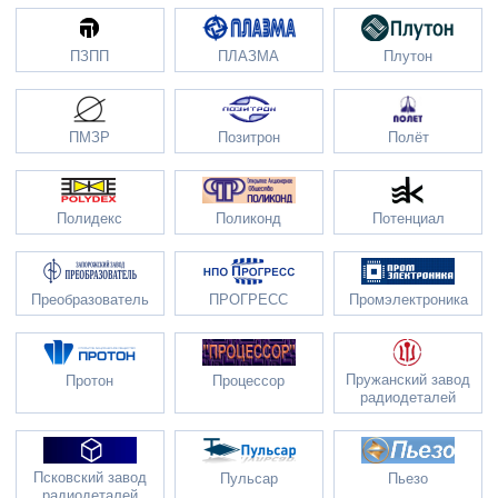
ПЗПП
ПЛАЗМА
Плутон
ПМЗР
Позитрон
Полёт
Полидекс
Поликонд
Потенциал
Преобразователь
ПРОГРЕСС
Промэлектроника
Пружанский завод
Протон
Процессор
радиодеталей
Псковский завод
Пульсар
Пьезо
радиодеталей