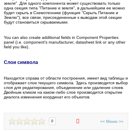
земля". Для одного компонента может существовать только
одна секция типа "Питание и земля", в дальнейшем ее можно
будет скрыть в Схемотехнике (функция "Скрыть Питание и
Землю"), все связи, присоединенные к выводам этой секции
будут становиться скрываемыми.
You can also create additional fields in Component Properties
panel (i.e. component's manufacturer, datasheet link or any other
field you like).
Слои символа
Находится справа от области построения, имеет вид таблицы и
отображает слои текущего символа. Здесь производится выбор
слоя для редактирования, объединение или удаление слоев.
Двойным кликом на каком-либо слое производится открытие
диалога изменения координат его объектов.
<<
Меню
>>
0