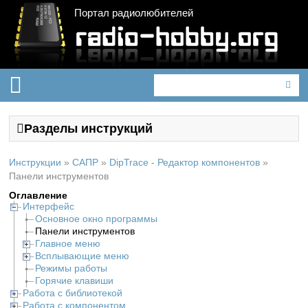
Портал радиолюбителей
Разделы инструкций
Инструкции
»
САПР
»
DipTrace - Редактор компонентов
»
Панели инструментов
Оглавление
Интерфейс
Основное окно программы
Панели инструментов
Главное меню
Всплывающие меню
Режимы работы
Горячие клавиши
Работа с библиотекой
Работа с компонентом