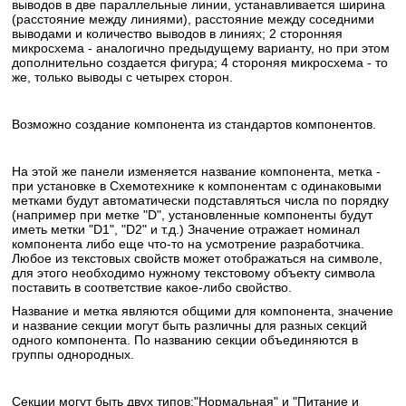
выводов в две параллельные линии, устанавливается ширина
(расстояние между линиями), расстояние между соседними
выводами и количество выводов в линиях; 2 сторонняя
микросхема - аналогично предыдущему варианту, но при этом
дополнительно создается фигура; 4 стороняя микросхема - то
же, только выводы с четырех сторон.
Возможно создание компонента из стандартов компонентов.
На этой же панели изменяется название компонента, метка -
при установке в Схемотехнике к компонентам с одинаковыми
метками будут автоматически подставляться числа по порядку
(например при метке "D", установленные компоненты будут
иметь метки "D1", "D2" и т.д.) Значение отражает номинал
компонента либо еще что-то на усмотрение разработчика.
Любое из текстовых свойств может отображаться на символе,
для этого необходимо нужному текстовому объекту символа
поставить в соответствие какое-либо свойство.
Название и метка являются общими для компонента, значение
и название секции могут быть различны для разных секций
одного компонента. По названию секции объединяются в
группы однородных.
Секции могут быть двух типов:"Нормальная" и "Питание и