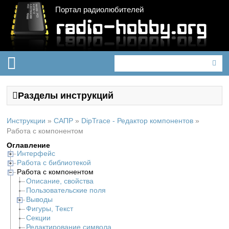
Портал радиолюбителей
Разделы инструкций
Инструкции
»
САПР
»
DipTrace - Редактор компонентов
»
Работа с компонентом
Оглавление
Интерфейс
Работа с библиотекой
Работа с компонентом
Описание, свойства
Пользовательские поля
Выводы
Фигуры, Текст
Секции
Редактирование символа