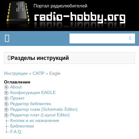
Портал радиолюбителей
Разделы инструкций
Инструкции
»
САПР
»
Eagle
Оглавление
About
Конфигурация EAGLE
Проект
Редактор библиотек
Редактор схем (Schematic Editor)
Редактор плат (Layout Editor)
Кнопки и их назначение
Библиотеки
F.A.Q.