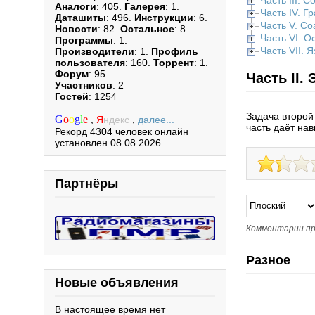
Часть III. 
Аналоги
: 405.
Галерея
: 1.
Часть IV. Г
Даташиты
: 496.
Инструкции
: 6.
Часть V. С
Новости
: 82.
Остальное
: 8.
Часть VI. 
Программы
: 1.
Часть VII. 
Производители
: 1.
Профиль
пользователя
: 160.
Торрент
: 1.
Форум
: 95.
Часть II.
Участников
: 2
Гостей
: 1254
Задача второй
G
o
o
g
l
e
,
Я
ндекс
,
далее...
часть даёт на
Рекорд 4304 человек онлайн
установлен 08.08.2026.
Партнёры
Комментарии пр
Разное
Новые объявления
В настоящее время нет