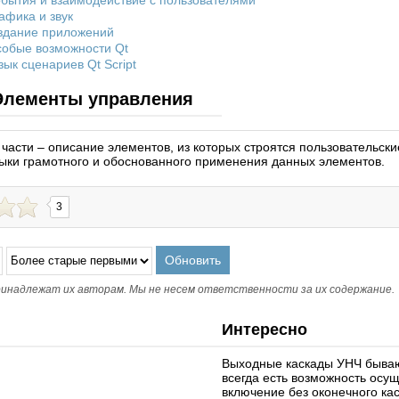
События и взаимодействие с пользователями
рафика и звук
оздание приложений
Особые возможности Qt
Язык сценариев Qt Script
 Элементы управления
 части – описание элементов, из которых строятся пользовательск
выки грамотного и обоснованного применения данных элементов.
3
инадлежат их авторам. Мы не несем ответственности за их содержание.
Интересно
Выходные каскады УНЧ бываю
всегда есть возможность осу
включение без оконечного кас