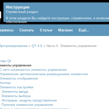
Инструкции
Справочный раздел
В этом разделе Вы найдетё инструкции, справочники, и всево
обеспечения.
ервисы
Скачать
Статьи
Магазин
Ещё...
Програмирование
»
QT 4.5
»
Часть II. Элементы управления
новы Qt
Элементы управления
 С чего начинаются элементы упрваления
 Управление автоматическим размещением элементов
 Элементы отображения
 Кнопки
 Элементы настройки
. Элементы ввода
. Элементы выбора
. Интервью, модель-представление
. Палитра элементов управления