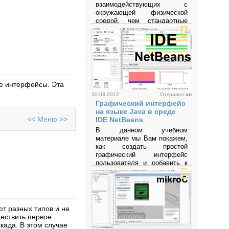
взаимодействующих с
окружающей физической
средой, чем стандартные
персональные компьютеры,
которые фактически не
выходят за рамки
виртуальности. Это
платформа,
предназначенная для
«physical computing» с
ие интерфейсы. Эта
открытым программным
кодом, построенная на
30.03.2012
Отправил
an
простой печатной плате с
Графический интерфейс
современной средой для
на языке Java в среде
<<
Меню
>>
написания программного
IDE NetBeans
обеспечения.
В данном учебном
материале мы Вам покажем,
Просмотров: 598588
как создать простой
графический интерфейс
пользователя и добавить к
нему несложной
функциональности.
Просмотров: 64724
т разных типов и не
ществить первое
када. В этом случае