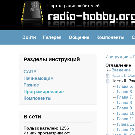
Портал радиолюбителей
Войти
Галерея
Общение
Компоненты
С
Инструкции
»
Разделы инструкций
Оглавление
Введение
САПР
Часть I. Ос
Начинающим
Часть II. 
Разное
Глава 5.
Програмирование
Глава 6.
Глава 7.
Компоненты
Глава 8.
Глава 9.
Глава 10
В сети
Глава 11
ГЛава 12
Пользователей
: 1256
Глава 13
Из них просматривают: