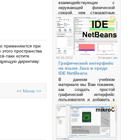
взаимодействующих с
окружающей физической
средой, чем стандартные
персональные компьютеры,
которые фактически не
выходят за рамки
виртуальности. Это
платформа,
предназначенная для
сто применяются при
«physical computing» с
 этого пространства
открытым программным
всё-таки хотите
кодом, построенная на
30.03.2012
Отправил
an
едующую директиву:
простой печатной плате с
Графический интерфейс
современной средой для
на языке Java в среде
написания программного
IDE NetBeans
обеспечения.
В данном учебном
материале мы Вам покажем,
Просмотров: 598007
как создать простой
<<
Меню
>>
графический интерфейс
пользователя и добавить к
нему несложной
функциональности.
Просмотров: 64708