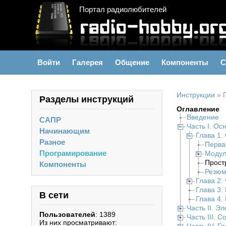
Портал радиолюбителей
Войти
Галерея
Общение
Компоненты
С
Инструкции
»
Разделы инструкций
Оглавление
Введение
САПР
Часть I. Ос
Начинающим
Глава 1.
Разное
Перва
Програмирование
Модул
Прост
Компоненты
Резю
Глава 2
Глава 3.
В сети
Глава 4.
Часть II. 
Пользователей
: 1389
Часть III. 
Из них просматривают: