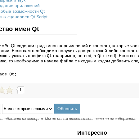
рафика и звук
оздание приложений
Особые возможности Qt
Язык сценариев Qt Script
ство имён Qt
имён Qt содержит ряд типов перечислений и констант, которые ча
нии. Если вам необходимо получить доступ к какой-либо константе
олжны указать префикс
(например, не
, а
). Если вы 
Qt
red
Qt::red
икс, то необходимо в начале файла с иходным кодом добавить сл
ace Qt;
1
инадлежат их авторам. Мы не несем ответственности за их содержание.
Интересно