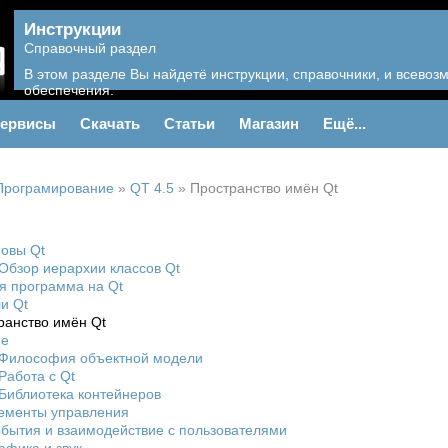
Инструкции
Справочный раздел
В этом разделе Вы найдетё инструкции, справочники, и всево
обеспечения.
ервисы
Скачать
Статьи
Магазин
Ещё...
Програмирование
»
QT 4.5
»
Пространство имён Qt
новы Qt
 Обзор иерархии классов Qt
я программа на Qt
и Qt
ранство имён Qt
ме
. Философия объектной модели
 Работа с Qt
 Библиотека контейнеров
Элементы управления
События и взаимодействие с пользователями