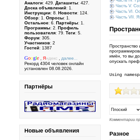
Часть IV. Г
Аналоги
: 429.
Даташиты
: 427.
Часть V. С
Доска объявлений
: 1.
Часть VI. 
Инструкции
: 8.
Новости
: 124.
Часть VII. 
Обзор
: 1.
Опросы
: 1.
Остальное
: 6.
Партнёры
: 1.
Программы
: 2.
Профиль
Простран
пользователя
: 79.
Теги
: 5.
Форум
: 305.
Участников
: 2
Пространство 
Гостей
: 1387
программирова
имён, то вы д
G
o
o
g
l
e
,
Я
ндекс
,
далее...
опускать преф
Рекорд 4304 человек онлайн
установлен 08.08.2026.
Using namesp
Партнёры
Комментарии пр
Новые объявления
Разное