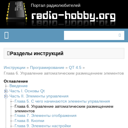
Портал радиолюбителей
Разделы инструкций
Инструкции
»
Програмирование
»
QT 4.5
»
Глава 6. Управление автоматическим размещением элементов
Оглавление
Введение
Часть I. Основы Qt
Часть II. Элементы управления
Глава 5. С чего начинаются элементы упрваления
Глава 6. Управление автоматическим размещением
элементов
Глава 7. Элементы отображения
Глава 8. Кнопки
Глава 9. Элементы настройки