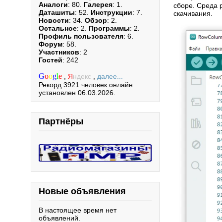
Аналоги
: 80.
Галерея
: 1.
сборе. Среда 
Даташиты
: 52.
Инструкции
: 7.
скачивания.
Новости
: 34.
Обзор
: 2.
Остальное
: 2.
Программы
: 2.
Профиль пользователя
: 6.
Форум
: 58.
Участников
: 2
Гостей
: 242
G
o
o
g
l
e
,
Я
ндекс
,
далее...
Рекорд 3921 человек онлайн
установлен 06.03.2026.
Партнёры
Новые объявления
В настоящее время нет
объявлений.