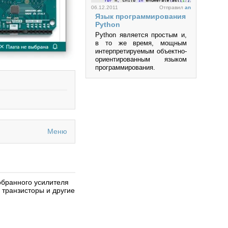
и др.
06.12.2011
Отправил
an
Язык программирования
Просмотров: 219961
Python
Python является простым и,
в то же время, мощным
интерпретируемым объектно-
ориентированным языком
программирования.
Просмотров: 457311
Меню
06.10.2011
Отправил
an
QT 4.5
Сегодня практически
невозможно представить
бранного усилителя
себе приложение, не
 транзисторы и другие
обладающее интерфейсом
пользователя. Понятия
Software и GUI (Graphical
User Interface) неразрывно
связаны друг с другом.