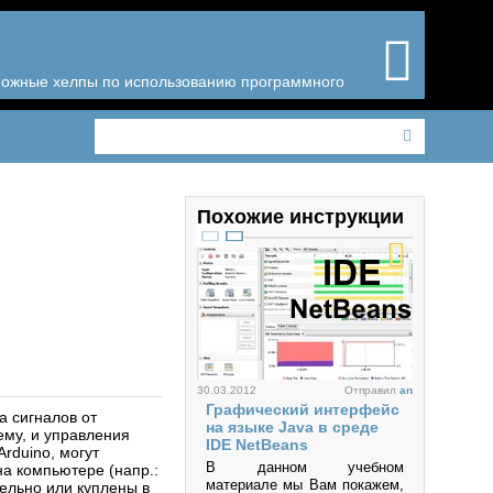
зможные хелпы по использованию программного
Похожие инструкции
30.03.2012
Отправил
an
Графический интерфейс
а сигналов от
на языке Java в среде
ему, и управления
IDE NetBeans
rduino, могут
В данном учебном
а компьютере (напр.:
материале мы Вам покажем,
ельно или куплены в