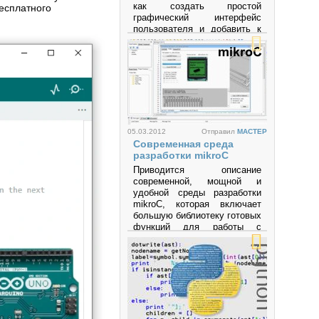
как создать простой
есплатного
графический интерфейс
пользователя и добавить к
нему несложной
функциональности.
Просмотров: 64697
05.03.2012
Отправил
MACTEP
Современная среда
разработки mikroC
Приводится описание
современной, мощной и
удобной среды разработки
mikroC, которая включает
большую библиотеку готовых
функций для работы с
разнообразными
интерфейсами и
устройствами и позволяет
быстро создавать
эффективные программы на
языке высокого уровня Си
для микроконтроллеров
семейств PIC, AVR, MCS-51