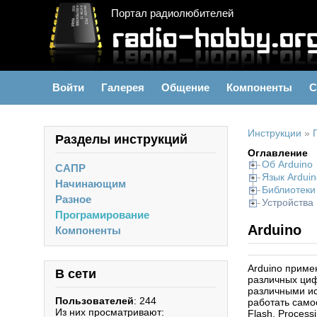
Портал радиолюбителей
Войти
Галерея
Общение
Компоненты
С
Инструкции
»
Разделы инструкций
Оглавление
Об Arduino
САПР
Язык Arduin
Начинающим
Библиотеки
Разное
Устройства
Програмирование
Arduino
Компоненты
Arduino приме
В сети
различных циф
различными ис
Пользователей
: 244
работать само
Из них просматривают:
Flash, Proces