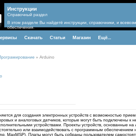
Инструкции
Справочный раздел
В этом разделе Вы найдетё инструкции, справочники, и всево
обеспечения.
ервисы
Скачать
Статьи
Магазин
Ещё...
Програмирование
»
Arduino
o
няется для создания электронных устройств с возможностью прием
ровых и аналоговых датчиков, которые могут быть подключены к н
полнительными устройствами. Проекты устройств, основанные на A
стоятельно или взаимодействовать с программным обеспечением н
sing, MaxMSP). Платы могут быть собраны пользователем самостоят