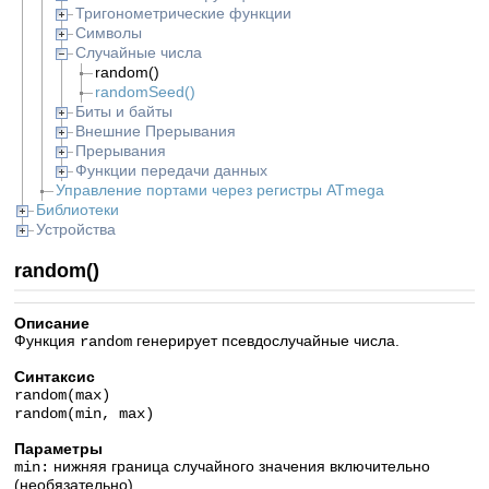
Тригонометрические функции
Символы
Случайные числа
random()
randomSeed()
Биты и байты
Внешние Прерывания
Прерывания
Функции передачи данных
Управление портами через регистры ATmega
Библиотеки
Устройства
random()
Описание
Функция
генерирует псевдослучайные числа.
random
Синтаксис
random(max)
random(min, max)
Параметры
нижняя граница случайного значения включительно
min:
(необязательно).