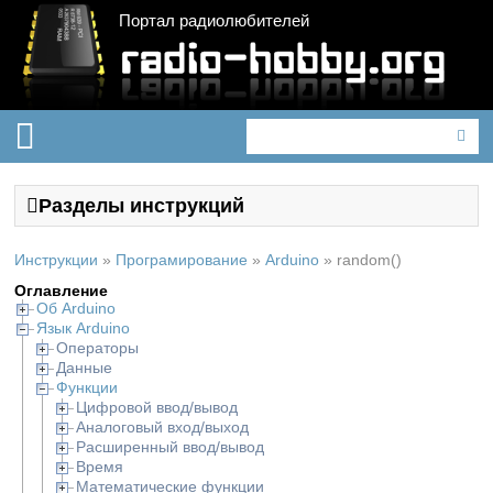
Портал радиолюбителей
Разделы инструкций
Инструкции
»
Програмирование
»
Arduino
»
random()
Оглавление
Об Arduino
Язык Arduino
Операторы
Данные
Функции
Цифровой ввод/вывод
Аналоговый вход/выход
Расширенный ввод/вывод
Время
Математические функции