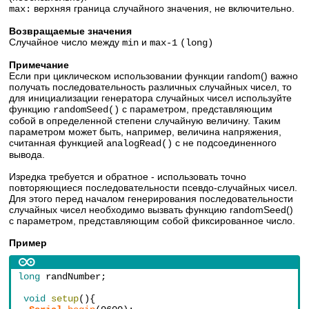
верхняя граница случайного значения, не включительно.
max:
Возвращаемые значения
Случайное число между
и
min
max-1
(long)
Примечание
Если при циклическом использовании функции random() важно
получать последовательность различных случайных чисел, то
для инициализации генератора случайных чисел используйте
функцию
с параметром, представляющим
randomSeed()
собой в определенной степени случайную величину. Таким
параметром может быть, например, величина напряжения,
считанная функцией
с не подсоединенного
analogRead()
вывода.
Изредка требуется и обратное - использовать точно
повторяющиеся последовательности псевдо-случайных чисел.
Для этого перед началом генерирования последовательности
случайных чисел необходимо вызвать функцию randomSeed()
с параметром, представляющим собой фиксированное число.
Пример
long
 randNumber;
void
setup
(){