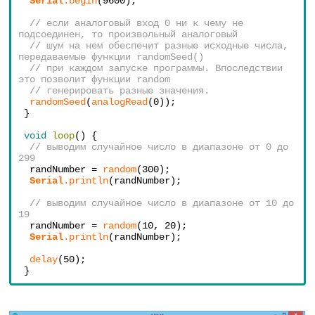
Serial
.begin
(9600);
  // если аналоговый вход 0 ни к чему не 
подсоединен, то произвольный аналоговый
  // шум на нем обеспечит разные исходные числа, 
передаваемые функции randomSeed()
  // при каждом запуске программы. Впоследствии 
это позволит функции random 
  // генерировать разные значения.
randomSeed
(
analogRead
(0));
 }
void
loop
() {
  // выводим случайное число в диапазоне от 0 до 
299
  randNumber = 
random
(300);
Serial
.println
(randNumber); 
  // выводим случайное число в диапазоне от 10 до 
19
  randNumber = 
random
(10, 20);
Serial
.println
(randNumber);
delay
(50);
 }