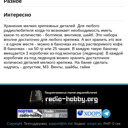
Разное
Интересно
Хранение мелких крепежных деталей. Для любого
радиолюбителя когда-то возникает необходимость иметь
какое-то количество - болтиков, винтиков, шайб. Это набора
вполне достаточно для любого крепежа. А вот хранить это все
- в одном месте - можно в баночках из-под растворимого кофе.
В баночках - на 50 гр или 25 чашек. В каждую такую баночку
вмещается 3 коробочки из-под монпасье (леденцов). В каждой
коробочке из-под леденцов можно хранить достаточное
колическо деталей мелкого крепежа. На банке сделать
надпись - допустим, М3. Винты, шайбы, гайки.
Copyright
. Техподдержка:
support@rh.md
. Кодинг:
xoops.ws
. PHP: 0 сек.