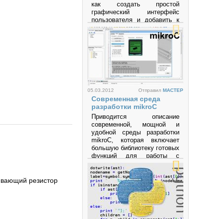
как создать простой
графический интерфейс
пользователя и добавить к
нему несложной
функциональности.
Просмотров: 64702
05.03.2012
Отправил
MACTEP
Современная среда
разработки mikroC
Приводится описание
современной, мощной и
удобной среды разработки
mikroC, которая включает
большую библиотеку готовых
функций для работы с
разнообразными
интерфейсами и
устройствами и позволяет
гивающий резистор
быстро создавать
эффективные программы на
языке высокого уровня Си
для микроконтроллеров
семейств PIC, AVR, MCS-51