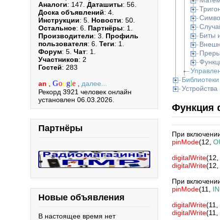
Матем
Аналоги
: 147.
Даташиты
: 56.
Триго
Доска объявлений
: 4.
Симв
Инструкции
: 5.
Новости
: 50.
Случа
Остальное
: 6.
Партнёры
: 1.
Биты 
Производители
: 3.
Профиль
пользователя
: 6.
Теги
: 1.
Внешн
Форум
: 5.
Чат
: 1.
Преры
Участников
: 2
Функц
Гостей
: 283
Управле
Библиотеки
G
o
o
g
l
e
an
,
,
далее...
Устройства
Рекорд 3921 человек онлайн
установлен 06.03.2026.
Функция d
Партнёры
При включении 
pinMode
(12,
O
digitalWrite
(12
digitalWrite
(12
При включении
pinMode
(11,
I
Новые объявления
digitalWrite
(11,
digitalWrite
(11,
В настоящее время нет