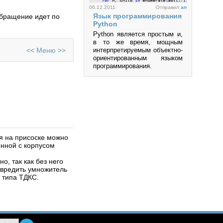
и др.
06.12.2011
Отправил
an
Язык программирования
Обращение идет по
Просмотров: 219980
Python
Python является простым и,
в то же время, мощным
<<
Меню
>>
интерпретируемым объектно-
ориентированным языком
программирования.
Просмотров: 457373
я на присоске можно
енной с корпусом
06.10.2011
Отправил
an
QT 4.5
о, так как без него
Сегодня практически
овредить умножитель
невозможно представить
 типа ТДКС.
себе приложение, не
обладающее интерфейсом
пользователя. Понятия
Software и GUI (Graphical
User Interface) неразрывно
связаны друг с другом.