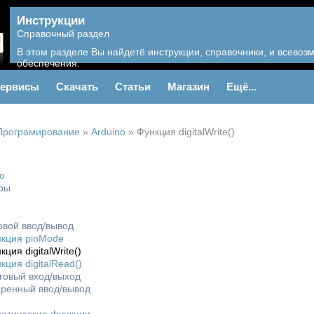
Инструкции
Справочный раздел
В этом разделе Вы найдетё инструкции, справочники, и всево
обеспечения.
ервисы
Скачать
Статьи
Магазин
Ещё...
Програмирование
»
Arduino
»
Функция digitalWrite()
o
ры
вой ввод/вывод
кция pinMode
кция digitalWrite()
кция digitalRead()
говый вход/выход
ренный ввод/вывод
я