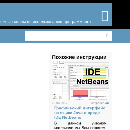
зможные хелпы по использованию программного
Похожие инструкции
30.03.2012
Отправил
an
Графический интерфейс
на языке Java в среде
IDE NetBeans
В данном учебном
материале мы Вам покажем,