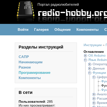
Портал радиолюбителей
Войти
Галерея
Общение
Компоненты
С
Инструкции
»
Разделы инструкций
Оглавление
Об Arduino
САПР
Язык Arduin
Начинающим
Операто
Разное
Данные
Програмирование
Функции
Цифро
Компоненты
Фун
Фун
Фун
В сети
Анало
Расши
Пользователей
: 285
Врем
Из них просматривают: