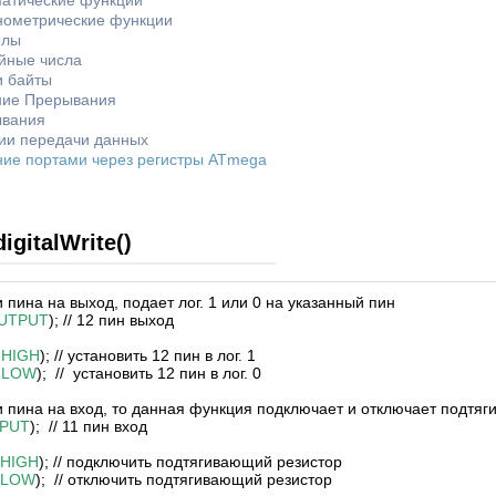
атические функции
нометрические функции
олы
йные числа
и байты
ие Прерывания
вания
ии передачи данных
ние портами через регистры ATmega
igitalWrite()
пина на выход, подает лог. 1 или 0 на указанный пин
UTPUT
); // 12 пин выход
,
HIGH
); // установить 12 пин в лог. 1
,
LOW
); // установить 12 пин в лог. 0
 пина на вход, то данная функция подключает и отключает подтя
NPUT
); // 11 пин вход
HIGH
); // подключить подтягивающий резистор
LOW
); // отключить подтягивающий резистор