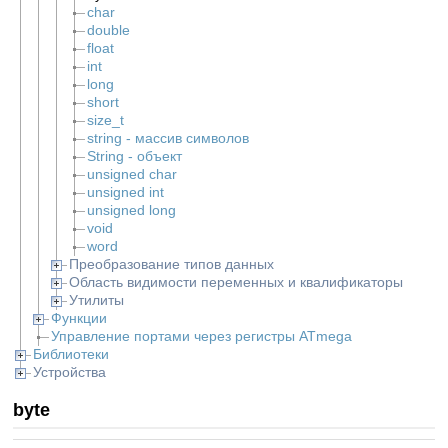
char
double
float
int
long
short
size_t
string - массив символов
String - объект
unsigned char
unsigned int
unsigned long
void
word
Преобразование типов данных
Область видимости переменных и квалификаторы
Утилиты
Функции
Управление портами через регистры ATmega
Библиотеки
Устройства
byte