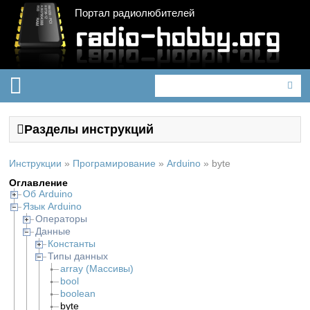
Портал радиолюбителей
Разделы инструкций
Инструкции
»
Програмирование
»
Arduino
»
byte
Оглавление
Об Arduino
Язык Arduino
Операторы
Данные
Константы
Типы данных
array (Массивы)
bool
boolean
byte