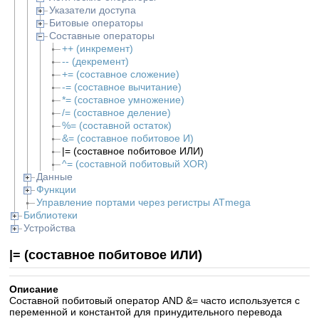
Указатели доступа
Битовые операторы
Составные операторы
++ (инкремент)
-- (декремент)
+= (составное сложение)
-= (составное вычитание)
*= (составное умножение)
/= (составное деление)
%= (составной остаток)
&= (составное побитовое И)
|= (составное побитовое ИЛИ)
^= (составной побитовый XOR)
Данные
Функции
Управление портами через регистры ATmega
Библиотеки
Устройства
|= (составное побитовое ИЛИ)
Описание
Составной побитовый оператор AND &= часто используется с
переменной и константой для принудительного перевода