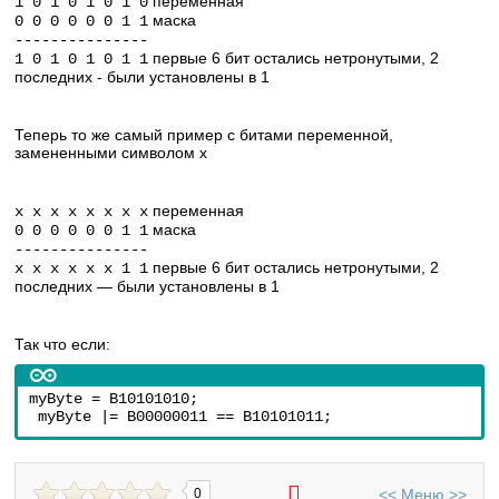
переменная
1 0 1 0 1 0 1 0
маска
0 0 0 0 0 0 1 1
---------------
первые 6 бит остались нетронутыми, 2
1 0 1 0 1 0 1 1
последних - были установлены в 1
Теперь то же самый пример с битами переменной,
замененными символом x
переменная
x x x x x x x x
маска
0 0 0 0 0 0 1 1
---------------
первые 6 бит остались нетронутыми, 2
x x x x x x 1 1
последних — были установлены в 1
Так что если:
myByte = B10101010;
 myByte |= B00000011 == B10101011;
<<
Меню
>>
0