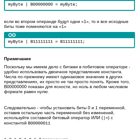
myByte | B00000000 = myByte;
если во втором операнде будут одни «1», то и все исходные
биты тоже поменяются на «1»
myByte | B11111111 = B11111111;
Примечание
Поскольку мы имеем дело с битами в побитовом операторе -
удобно использовать двоичное представление константа.
Числа по-прежнему имеют одинаковое значение в других
представлениях, их просто не так просто понять. Кроме того,
B00000000 показан для ясности, но ноль в любом числовом
формате равен нулю.
Следовательно - чтобы установить биты 0 и 1 переменной,
оставив остальную часть переменной без изменений,
используйте составной битовый оператор ИЛИ (
) с
|=
константой
B00000011