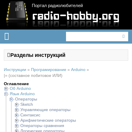
Портал радиолюбителей
Разделы инструкций
Инструкции
»
Програмирование
»
Arduino
»
|= (составное побитовое ИЛИ)
Оглавление
Об Arduino
Язык Arduino
Операторы
Sketch
Управляющие операторы
Синтаксис
Арифметические операторы
Операторы сравнения
Логические операторы