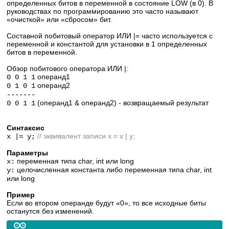
определенных битов в переменной в состояние LOW (в 0). В
руководствах по программированию это часто называют
«очисткой» или «сбросом» бит.
Составной побитовый оператор ИЛИ |= часто используется с
переменной и константой для установки в 1 определенных
битов в переменной.
Обзор побитового оператора ИЛИ |:
операнд1
0 0 1 1
операнд2
0 1 0 1
-------
(операнд1 & операнд2) - возвращаемый результат
0 0 1 1
Синтаксис
// эквивалент записи x = x | y;
x |= y;
Параметры
переменная типа char, int или long
x:
целочисленная константа либо переменная типа char, int
y:
или long
Пример
Если во втором операнде будут «0», то все исходные биты
останутся без изменений.