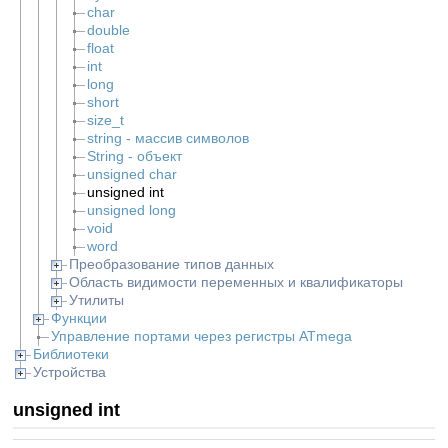
char
double
float
int
long
short
size_t
string - массив символов
String - объект
unsigned char
unsigned int
unsigned long
void
word
Преобразование типов данных
Область видимости переменных и квалификаторы
Утилиты
Функции
Управление портами через регистры ATmega
Библиотеки
Устройства
unsigned int