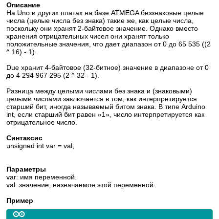
Описание
На Uno и других платах на базе ATMEGA беззнаковые целые
числа (целые числа без знака) такие же, как целые числа,
поскольку они хранят 2-байтовое значение. Однако вместо
хранения отрицательных чисел они хранят только
положительные значения, что дает диапазон от 0 до 65 535 ((2
^ 16) - 1).
Due хранит 4-байтовое (32-битное) значение в диапазоне от 0
до 4 294 967 295 (2 ^ 32 - 1).
Разница между целыми числами без знака и (знаковыми)
целыми числами заключается в том, как интерпретируется
старший бит, иногда называемый битом знака. В типе Arduino
int, если старший бит равен «1», число интерпретируется как
отрицательное число.
Синтаксис
unsigned int var = val;
Параметры
var: имя переменной.
val: значение, назначаемое этой переменной.
Пример