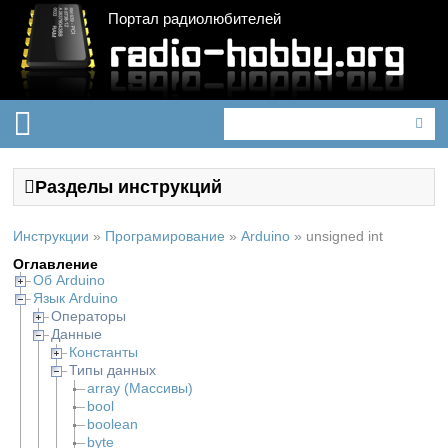
Портал радиолюбителей
Разделы инструкций
Инструкции
»
Програмирование
»
Arduino
»
unsigned int
Оглавление
Об Arduino
Язык Arduino
Операторы
Данные
Константы
Типы данных
array (Массивы)
bool
boolean
byte