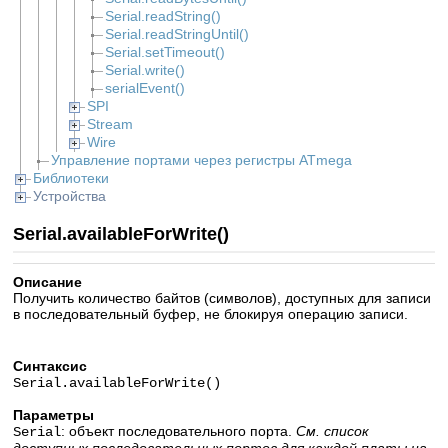
Serial.readString()
Serial.readStringUntil()
Serial.setTimeout()
Serial.write()
serialEvent()
SPI
Stream
Wire
Управление портами через регистры ATmega
Библиотеки
Устройства
Serial.availableForWrite()
Описание
Получить количество байтов (символов), доступных для записи
в последовательный буфер, не блокируя операцию записи.
Синтаксис
Serial.availableForWrite()
Параметры
: объект последовательного порта.
См. список
Serial