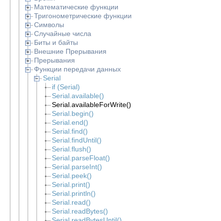
Математические функции
Тригонометрические функции
Символы
Случайные числа
Биты и байты
Внешние Прерывания
Прерывания
Функции передачи данных
Serial
if (Serial)
Serial.available()
Serial.availableForWrite()
Serial.begin()
Serial.end()
Serial.find()
Serial.findUntil()
Serial.flush()
Serial.parseFloat()
Serial.parseInt()
Serial.peek()
Serial.print()
Serial.println()
Serial.read()
Serial.readBytes()
Serial.readBytesUntil()