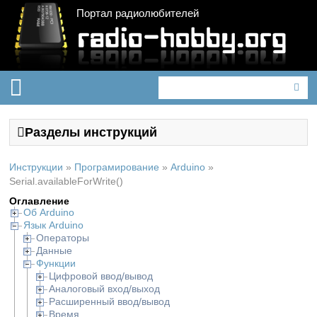
Портал радиолюбителей
Разделы инструкций
Инструкции
»
Програмирование
»
Arduino
»
Serial.availableForWrite()
Оглавление
Об Arduino
Язык Arduino
Операторы
Данные
Функции
Цифровой ввод/вывод
Аналоговый вход/выход
Расширенный ввод/вывод
Время