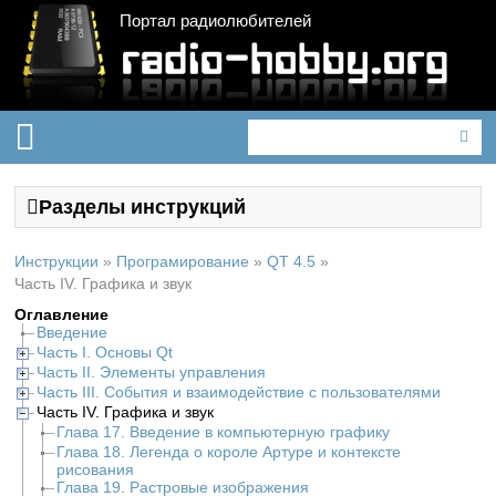
Портал радиолюбителей
Разделы инструкций
Инструкции
»
Програмирование
»
QT 4.5
»
Часть IV. Графика и звук
Оглавление
Введение
Часть I. Основы Qt
Часть II. Элементы управления
Часть III. События и взаимодействие с пользователями
Часть IV. Графика и звук
Глава 17. Введение в компьютерную графику
Глава 18. Легенда о короле Артуре и контексте
рисования
Глава 19. Растровые изображения