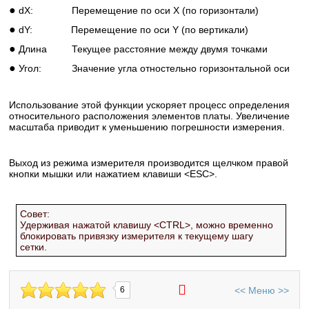
●
dX:
Перемещение по оси X (по горизонтали)
●
dY:
Перемещение по оси Y (по вертикали)
●
Длина
Текущее расстояние между двумя точками
●
Угол:
Значение угла отностельно горизонтальной оси
Использование этой функции ускоряет процесс определения
относительного расположения элементов платы. Увеличение
масштаба приводит к уменьшению погрешности измерения.
Выход из режима измерителя производится щелчком правой
кнопки мышки или нажатием клавиши <ESC>.
Совет:
Удерживая нажатой клавишу <CTRL>, можно временно
блокировать привязку измерителя к текущему шагу
сетки.
<<
Меню
>>
6