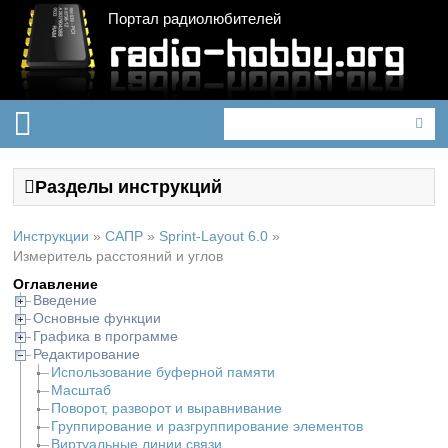
Портал радиолюбителей
Разделы инструкций
Инструкции
»
САПР
»
Sprint-Layout 6.0
»
Измеритель расстояний и углов
Оглавление
Введение
Основные функции
Графика в программе
Редактирование
Использование буферной памяти
Масштаб
Поворот, разворот и выравнивание
Группирование и разгруппирование элементов
Виртуальные линии связи