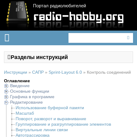
Портал радиолюбителей
Разделы инструкций
Инструкции
»
САПР
»
Sprint-Layout 6.0
»
Контроль соединений
Оглавление
Введение
Основные функции
Графика в программе
Редактирование
Использование буферной памяти
Масштаб
Поворот, разворот и выравнивание
Группирование и разгруппирование элементов
Виртуальные линии связи
Автотрассировка